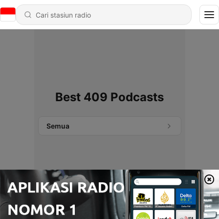
Best 409 Podcasts
Semua
Tidak ditemukan podcast.