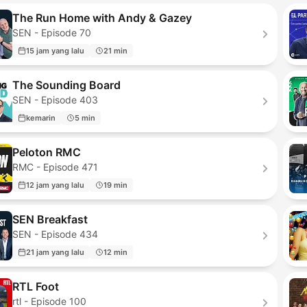
The Run Home with Andy & Gazey
SEN - Episode 70
15 jam yang lalu
21 min
The Sounding Board
SEN - Episode 403
kemarin
5 min
Peloton RMC
RMC - Episode 471
12 jam yang lalu
19 min
SEN Breakfast
SEN - Episode 434
21 jam yang lalu
12 min
RTL Foot
rtl - Episode 100