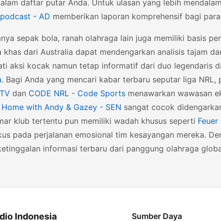
alam daftar putar Anda. Untuk ulasan yang lebih mendalam
 podcast - AD
memberikan laporan komprehensif bagi para
nya sepak bola, ranah olahraga lain juga memiliki basis p
 khas dari Australia dapat mendengarkan analisis tajam da
ti aksi kocak namun tetap informatif dari duo legendaris 
a
. Bagi Anda yang mencari kabar terbaru seputar liga NRL,
sTV
dan
CODE NRL - Code Sports
menawarkan wawasan eksklu
 Home with Andy & Gazey - SEN
sangat cocok didengarkan
ar klub tertentu pun memiliki wadah khusus seperti
Feuer
kus pada perjalanan emosional tim kesayangan mereka. Deng
etinggalan informasi terbaru dari panggung olahraga globa
dio Indonesia
Sumber Daya