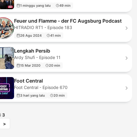
1 minggu yang lalu
49 min
Feuer und Flamme - der FC Augsburg Podcast
HITRADIO RT1 - Episode 183
26 Agu 2024
41 min
Lengkah Persib
Ardy Shufi - Episode 11
15 Mar 2020
20 min
Foot Central
Foot Central - Episode 670
3 hari yang lalu
20 min
i
3
>