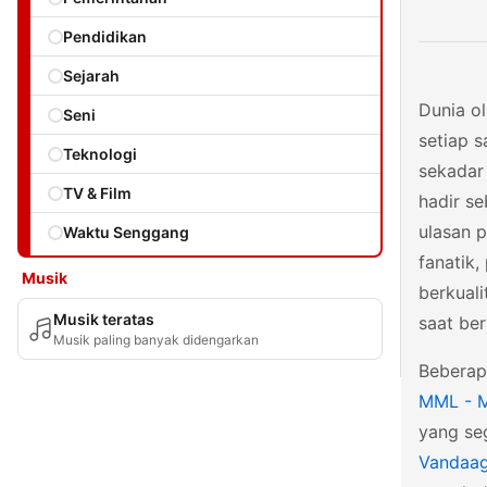
Pendidikan
Sejarah
Dunia o
Seni
setiap s
Teknologi
sekadar
TV & Film
hadir s
ulasan 
Waktu Senggang
fanatik,
Musik
berkuali
Musik teratas
saat ber
Musik paling banyak didengarkan
Beberapa
MML - M
yang seg
Vandaag