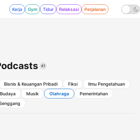
Kerja
Gym
Tidur
Relaksasi
Perjalanan
Podcasts
41
Bisnis & Keuangan Pribadi
Fiksi
Ilmu Pengetahuan
 Budaya
Musik
Olahraga
Pemerintahan
Senggang