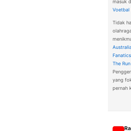
masuk d
Voetbal
Tidak ha
olahraga
menikma
Australi
Fanatic
The Run
Penggem
yang fo
pernah k
Ra