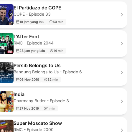
El Partidazo de COPE
COPE - Episode 33
19 jam yang lalu
50 min
L'After Foot
RMC - Episode 2044
23 jam yang lalu
14 min
Persib Belongs to Us
Bandung Belongs to Us - Episode 6
05 Nov 2019
52 min
India
Dharmany Butler - Episode 3
27 Nov 2019
1 min
Super Moscato Show
RMC - Episode 2000