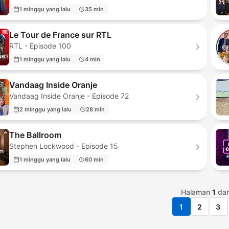
1 minggu yang lalu
35 min
Le Tour de France sur RTL
RTL - Episode 100
1 minggu yang lalu
4 min
Vandaag Inside Oranje
Vandaag Inside Oranje - Episode 72
2 minggu yang lalu
28 min
The Ballroom
Stephen Lockwood - Episode 15
1 minggu yang lalu
60 min
Halaman
1
dar
1
2
3