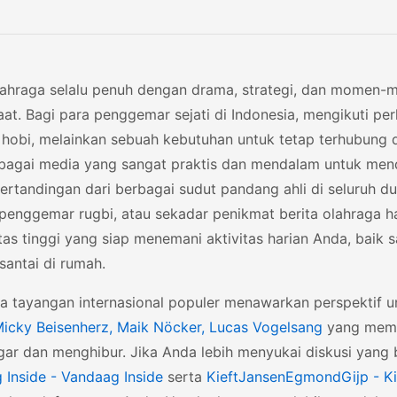
lahraga selalu penuh dengan drama, strategi, dan momen-
aat. Bagi para penggemar sejati di Indonesia, mengikuti pe
 hobi, melainkan sebuah kebutuhan untuk tetap terhubun
ebagai media yang sangat praktis dan mendalam untuk menda
pertandingan dari berbagai sudut pandang ahli di seluruh 
 penggemar rugbi, atau sekadar penikmat berita olahraga ha
tas tinggi yang siap menemani aktivitas harian Anda, baik
santai di rumah.
 tayangan internasional populer menawarkan perspektif un
icky Beisenherz, Maik Nöcker, Lucas Vogelsang
yang memb
ar dan menghibur. Jika Anda lebih menyukai diskusi yang bl
 Inside - Vandaag Inside
serta
KieftJansenEgmondGijp - K