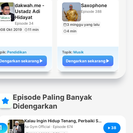
dakwah.me -
Saxophone
Ustadz Adi
Episode 388
Hidayat
Episode 34
3 minggu yang lalu
08 Okt 2019
11 min
4 min
pik:
Pendidikan
Topik:
Musik
Dengarkan sekarang
Dengarkan sekarang
Episode Paling Banyak
Didengarkan
Kalau Ingin Hidup Tenang, Perbaiki Shalatmu
1
Aa Gym Official · Episode 674
38