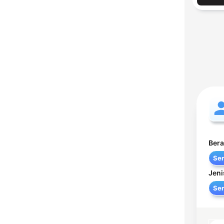
Bera
Se
Jeni
Se