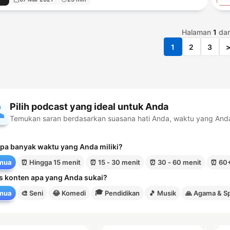
Halaman
1
dar
1
2
3
Pilih podcast yang ideal untuk Anda
Temukan saran berdasarkan suasana hati Anda, waktu yang Anda m
pa banyak waktu yang Anda miliki?
mua
⏰
Hingga 15 menit
⏰
15 - 30 menit
⏰
30 - 60 menit
⏰
60+
s konten apa yang Anda sukai?
🎓
mua
🎨
Seni
😂
Komedi
Pendidikan
🎵
Musik
🙏
Agama & Spi