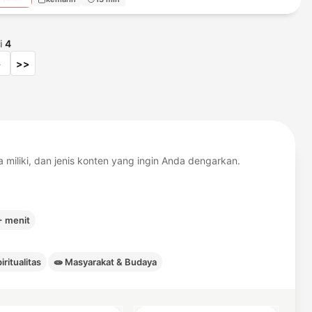
i
4
>
>>
iliki, dan jenis konten yang ingin Anda dengarkan.
 menit
ritualitas
🧫
Masyarakat & Budaya