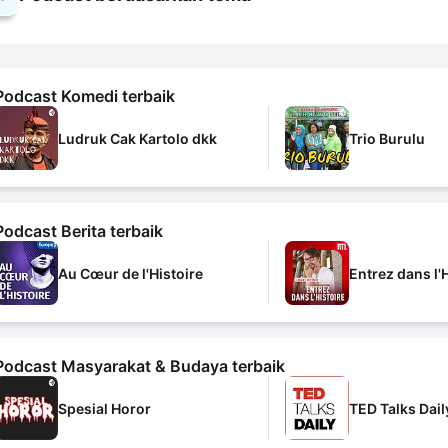
Podcast Komedi terbaik
Ludruk Cak Kartolo dkk
Trio Burulu
Podcast Berita terbaik
Au Cœur de l'Histoire
Entrez dans l'
Podcast Masyarakat & Budaya terbaik
Spesial Horor
TED Talks Dail