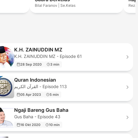
Bilal Faranov | Se.Kelas
Reza
K.H. ZAINUDDIN MZ
K.H. ZAINUDDIN MZ - Episode 61
28 Sep 2020
3 min
Quran Indonesian
القرآن الكريم - Episode 113
05 Apr 2023
5 min
Ngaji Bareng Gus Baha
Gus Baha - Episode 43
16 Okt 2020
10 min