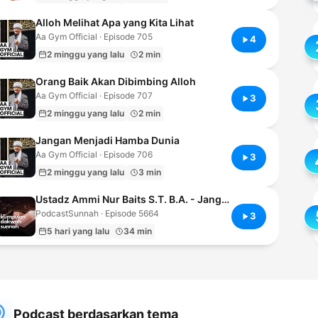
divertissement solitaire,
Alloh Melihat Apa yang Kita Lihat
entre visionnage de
Aa Gym Official · Episode 705
documentaires
4
apocalyptiques sur Arte et
2 minggu yang lalu
2 min
consultation des guides
Orang Baik Akan Dibimbing Alloh
de survie
Aa Gym Official · Episode 707
3
gouvernementaux.
2 minggu yang lalu
2 min
L'épisode se conclut sur
une note de
Jangan Menjadi Hamba Dunia
désenchantement teinté
Aa Gym Official · Episode 706
3
d'humour noir.
2 minggu yang lalu
3 min
Ustadz Ammi Nur Baits S.T. B.A. - Jangan Jadi Pendorong Berbuat Dosa
PodcastSunnah · Episode 5664
3
5 hari yang lalu
34 min
Podcast berdasarkan tema