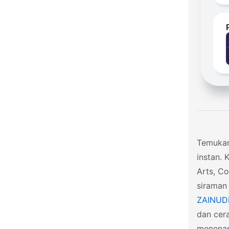
Temukan
instan. 
Arts, Co
siraman 
ZAINUDD
dan cera
menenan