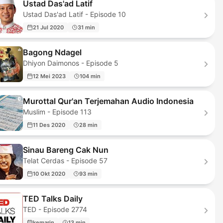
Ustad Das'ad Latif
Ustad Das'ad Latif - Episode 10
21 Jul 2020
31 min
Bagong Ndagel
Dhiyon Daimonos - Episode 5
12 Mei 2023
104 min
Murottal Qur'an Terjemahan Audio Indonesia
Muslim - Episode 113
11 Des 2020
28 min
Sinau Bareng Cak Nun
Telat Cerdas - Episode 57
10 Okt 2020
93 min
TED Talks Daily
TED - Episode 2774
kemarin
13 min