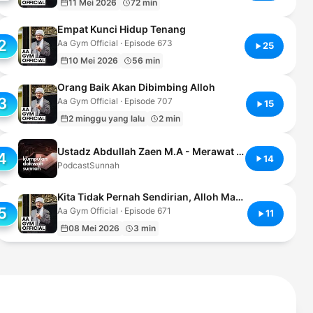
11 Mei 2026
72 min
Empat Kunci Hidup Tenang
2
Aa Gym Official · Episode 673
25
10 Mei 2026
56 min
Orang Baik Akan Dibimbing Alloh
3
Aa Gym Official · Episode 707
15
2 minggu yang lalu
2 min
Ustadz Abdullah Zaen M.A - Merawat Hati - Ustadz Abdullah Zaen, Lc., M.A STv2MJzXFao.mp3.tmp
4
14
PodcastSunnah
Kita Tidak Pernah Sendirian, Alloh Maha Dekat
5
Aa Gym Official · Episode 671
11
08 Mei 2026
3 min