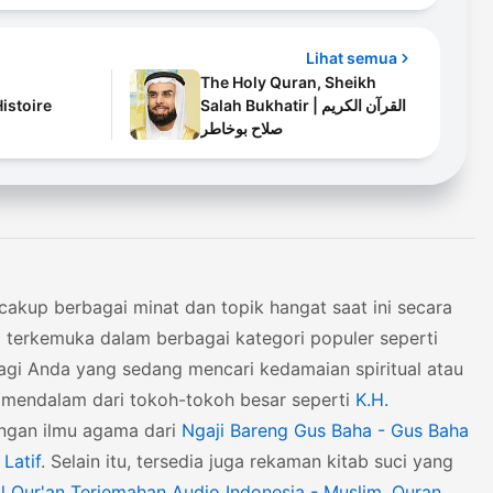
Lihat semua
The Holy Quran, Sheikh
Histoire
Salah Bukhatir | القرآن الكريم
صلاح بوخاطر
akup berbagai minat dan topik hangat saat ini secara
al terkemuka dalam berbagai kategori populer seperti
Bagi Anda yang sedang mencari kedamaian spiritual atau
en mendalam dari tokoh-tokoh besar seperti
K.H.
ingan ilmu agama dari
Ngaji Bareng Gus Baha - Gus Baha
Latif
. Selain itu, tersedia juga rekaman kitab suci yang
l Qur'an Terjemahan Audio Indonesia - Muslim
,
Quran