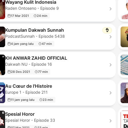
Wayang Kulit Indonesia
Raden Ontoseno - Episode 9
17 Mar 2021
24 min
Kumpulan Dakwah Sunnah
👌
PodcastSunnah - Episode 5438
4 jam yang lalu
47 min
KH ANWAR ZAHID OFFICIAL
Dakwah NU - Episode 16
28 Des 2021
77 min
Au Cœur de l'Histoire
Europe 1 - Episode 211
11 jam yang lalu
23 min
Spesial Horor
Spesial Horor - Episode 33
07 Mar 2021
23 min