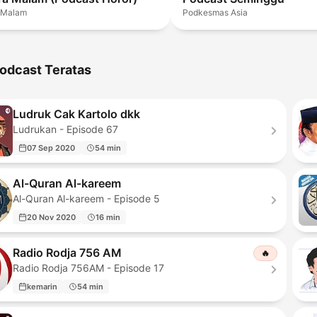
 Malam
Podkesmas Asia
odcast Teratas
Ludruk Cak Kartolo dkk
Ludrukan - Episode 67
07 Sep 2020
54 min
Al-Quran Al-kareem
Al-Quran Al-kareem - Episode 5
20 Nov 2020
16 min
Radio Rodja 756 AM
🔥
Radio Rodja 756AM - Episode 17
kemarin
54 min