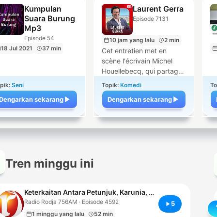
Kumpulan
Laurent Gerra
Suara Burung
Episode 7131
Mp3
Episode 54
10 jam yang lalu
2 min
18 Jul 2021
37 min
Cet entretien met en
scène l'écrivain Michel
Houellebecq, qui partage
sa vision singulière des
pik:
Seni
Topik:
Komedi
To
fêtes de fin d'année. Loin
Dengarkan sekarang
Dengarkan sekarang
du traditionnel
enthousiasme de Noël, il
évoque avec ironie les
tensions familiales liées
aux préparatifs et son
intérêt pour les
Tren minggu ini
programmes télévisés
traitant de crises
mondiales et de conflits
Keterkaitan Antara Petunjuk, Karunia, Nikmat, dan Rahmat
nucléaires. L'échange
Radio Rodja 756AM · Episode 4592
aborde également ses
5
habitudes de
1 minggu yang lalu
52 min