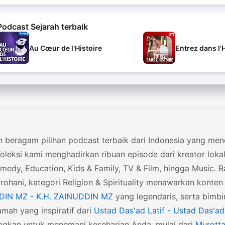
Podcast Sejarah terbaik
Au Cœur de l'Histoire
Entrez dans l'
 beragam pilihan podcast terbaik dari Indonesia yang menc
Koleksi kami menghadirkan ribuan episode dari kreator lok
medy, Education, Kids & Family, TV & Film, hingga Music. 
rohani, kategori Religion & Spirituality menawarkan kont
IN MZ - K.H. ZAINUDDIN MZ
yang legendaris, serta bimb
mah yang inspiratif dari
Ustad Das'ad Latif - Ustad Das'ad 
gkan untuk menemani keseharian Anda, mulai dari
Murotta