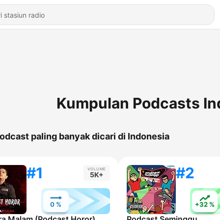
Kumpulan Podcasts In
odcast paling banyak dicari di Indonesia
#1
#2
VOLUME
5K+
0 %
+32 %
ra Malam (Podcast Horor)
Podcast Seminggu