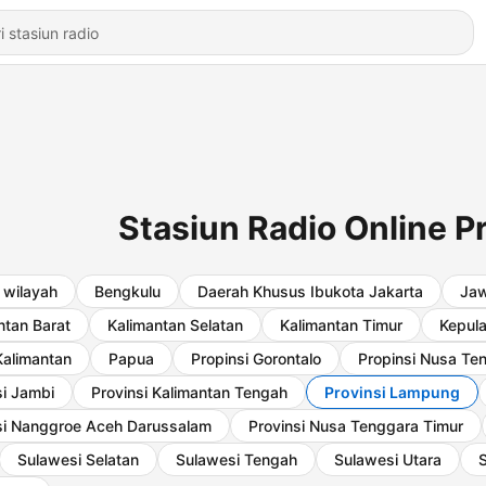
Stasiun Radio Online 
wilayah
Bengkulu
Daerah Khusus Ibukota Jakarta
Jaw
ntan Barat
Kalimantan Selatan
Kalimantan Timur
Kepula
Kalimantan
Papua
Propinsi Gorontalo
Propinsi Nusa Te
si Jambi
Provinsi Kalimantan Tengah
Provinsi Lampung
si Nanggroe Aceh Darussalam
Provinsi Nusa Tenggara Timur
Sulawesi Selatan
Sulawesi Tengah
Sulawesi Utara