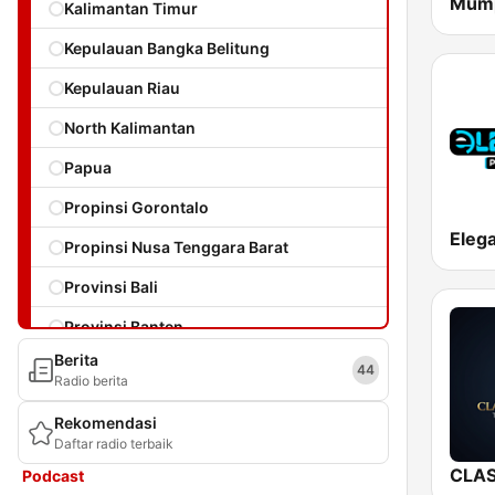
Mump
Kalimantan Timur
Kepulauan Bangka Belitung
Kepulauan Riau
North Kalimantan
Papua
Propinsi Gorontalo
Propinsi Nusa Tenggara Barat
Provinsi Bali
Provinsi Banten
Berita
Provinsi Jambi
44
Radio berita
Provinsi Kalimantan Tengah
Rekomendasi
Daftar radio terbaik
Provinsi Lampung
Podcast
Provinsi Maluku