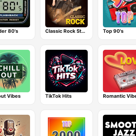
er 80's
Classic Rock Station
Top 90's
out Vibes
TikTok Hits
Romantic Vib