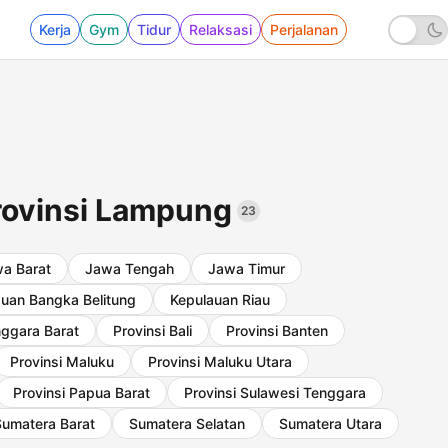
Kerja
Gym
Tidur
Relaksasi
Perjalanan
Provinsi Lampung
23
a Barat
Jawa Tengah
Jawa Timur
uan Bangka Belitung
Kepulauan Riau
nggara Barat
Provinsi Bali
Provinsi Banten
Provinsi Maluku
Provinsi Maluku Utara
Provinsi Papua Barat
Provinsi Sulawesi Tenggara
Sumatera Barat
Sumatera Selatan
Sumatera Utara