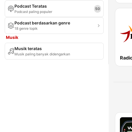
Podcast Teratas
Provinsi Maluku Utara
50
Podcast paling populer
Provinsi Nanggroe Aceh Darussalam
Podcast berdasarkan genre
18 genre topik
Provinsi Nusa Tenggara Timur
Musik
Provinsi Papua Barat
Musik teratas
Provinsi Sulawesi Tenggara
Musik paling banyak didengarkan
Riau
Sulawesi Selatan
Sulawesi Tengah
Sulawesi Utara
Sumatera Barat
Sumatera Selatan
Sumatera Utara