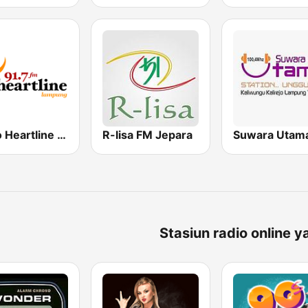
Radio Heartline Lampung 91.7 FM
R-lisa FM Jepara
Suwara Utam
Stasiun radio online y