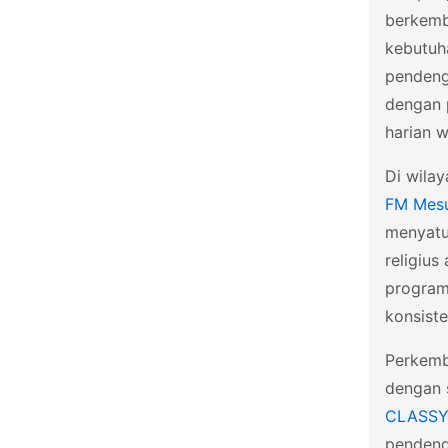
berkemb
kebutuh
pendeng
dengan p
harian w
Di wilay
FM Mesu
menyatu
religius
program 
konsist
Perkemb
dengan 
CLASS
pendeng