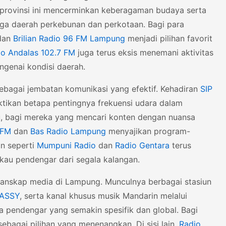
 provinsi ini mencerminkan keberagaman budaya serta
ngga daerah perkebunan dan perkotaan. Bagi para
dan
Brilian Radio 96 FM Lampung
menjadi pilihan favorit
io Andalas 102.7 FM
juga terus eksis menemani aktivitas
ngenai kondisi daerah.
sebagai jembatan komunikasi yang efektif. Kehadiran
SIP
ikan betapa pentingnya frekuensi udara dalam
u, bagi mereka yang mencari konten dengan nuansa
 FM
dan
Bas Radio Lampung
menyajikan program-
un seperti
Mumpuni Radio
dan
Radio Gentara
terus
au pendengar dari segala kalangan.
anskap media di Lampung. Munculnya berbagai stasiun
ASSY
, serta kanal khusus musik Mandarin melalui
a pendengar yang semakin spesifik dan global. Bagi
sebagai pilihan yang menenangkan. Di sisi lain,
Radio