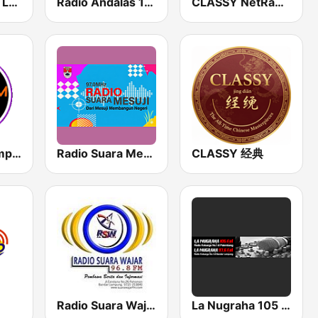
SIP FM Mesuji Lampung
Radio Andalas 102.7 FM
CLASSY NetRadio
Utama FM Lampung
Radio Suara Mesuji
CLASSY 经典
Radio Suara Wajar
La Nugraha 105 FM