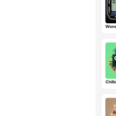
Yogyakarta
Wond
Chill