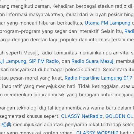
ang mengikuti zaman. Kehadiran berbagai stasiun radio di
an informasi masyarakatnya, mulai dari wilayah pesisir hi
ar yang mencari hiburan berkualitas,
Utama FM Lampung
rogram-program yang segar dan interaktif. Selain itu,
Rad
arga dengan deretan lagu populer dan informasi terkini me
ah seperti Mesuji, radio komunitas memainkan peran vital 
ji Lampung
,
SIP FM Radio
, dan
Radio Suara Mesuji
membukt
kan masyarakat di berbagai pelosok daerah. Sementara it
 atau pesan moral yang kuat,
Radio Heartline Lampung 91.7
inspiratif yang menyejukkan hati. Tidak ketinggalan, stasi
en memberikan hiburan musik yang beragam untuk menjangk
angan teknologi digital juga membawa warna baru dalam l
segmentasi khusus seperti
CLASSY NetRadio
,
GOLDEN CL
Y 经典
menunjukkan adaptasi penyiaran lokal terhadap seler
ar yang menyukai konten rohani,
CLASSY WORSHIP
hadir 