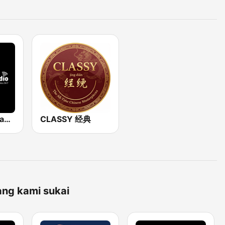
CLASSY NetRadio
CLASSY 经典
ang kami sukai