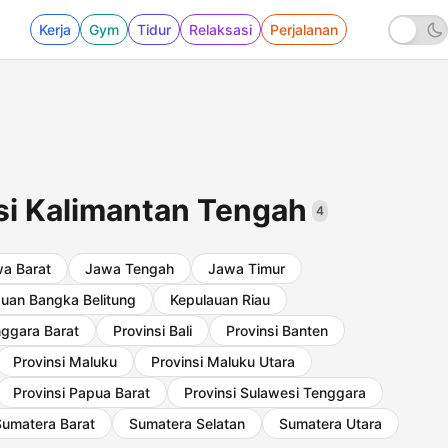
Kerja
Gym
Tidur
Relaksasi
Perjalanan
nsi Kalimantan Tengah
4
a Barat
Jawa Tengah
Jawa Timur
uan Bangka Belitung
Kepulauan Riau
nggara Barat
Provinsi Bali
Provinsi Banten
Provinsi Maluku
Provinsi Maluku Utara
Provinsi Papua Barat
Provinsi Sulawesi Tenggara
Sumatera Barat
Sumatera Selatan
Sumatera Utara