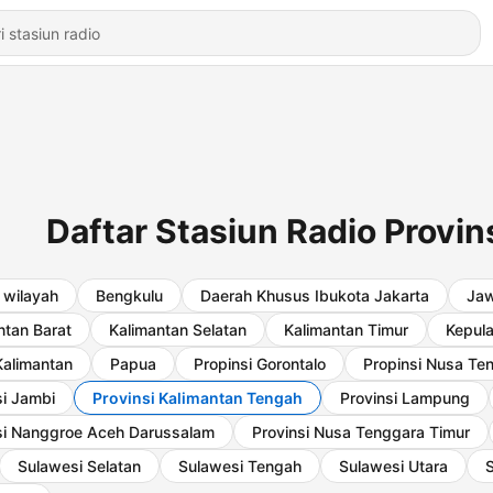
Daftar Stasiun Radio Provi
wilayah
Bengkulu
Daerah Khusus Ibukota Jakarta
Jaw
ntan Barat
Kalimantan Selatan
Kalimantan Timur
Kepula
Kalimantan
Papua
Propinsi Gorontalo
Propinsi Nusa Te
si Jambi
Provinsi Kalimantan Tengah
Provinsi Lampung
si Nanggroe Aceh Darussalam
Provinsi Nusa Tenggara Timur
Sulawesi Selatan
Sulawesi Tengah
Sulawesi Utara