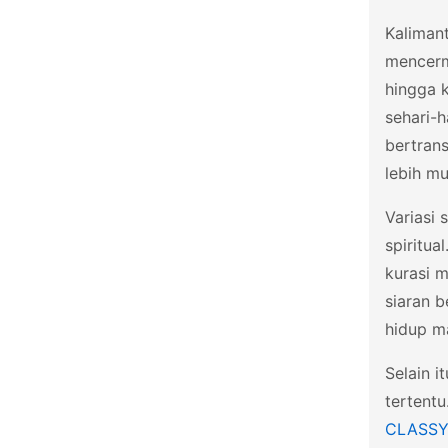
Yogyakarta
Kaliman
mencerm
hingga k
sehari-h
bertrans
lebih mu
Variasi 
spiritu
kurasi 
siaran b
hidup ma
Selain i
tertent
CLASS