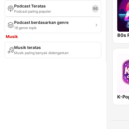
Podcast Teratas
Provinsi Maluku Utara
50
Podcast paling populer
Provinsi Nanggroe Aceh Darussalam
Podcast berdasarkan genre
18 genre topik
Provinsi Nusa Tenggara Timur
80s 
Musik
Provinsi Papua Barat
Musik teratas
Provinsi Sulawesi Tenggara
Musik paling banyak didengarkan
Riau
Sulawesi Selatan
Sulawesi Tengah
Sulawesi Utara
K-Po
Sumatera Barat
Sumatera Selatan
Sumatera Utara