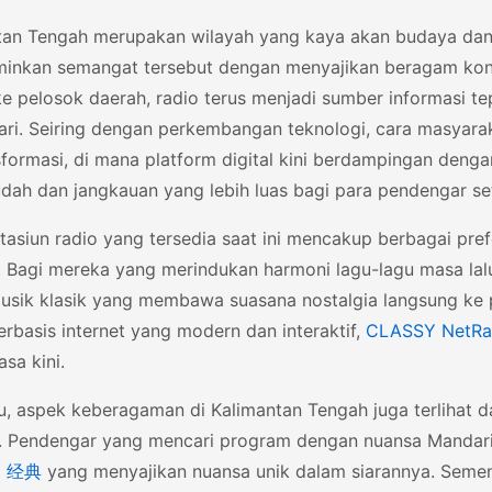
tan Tengah merupakan wilayah yang kaya akan budaya dan 
inkan semangat tersebut dengan menyajikan beragam kont
e pelosok daerah, radio terus menjadi sumber informasi te
ari. Seiring dengan perkembangan teknologi, cara masyaraka
formasi, di mana platform digital kini berdampingan denga
dah dan jangkauan yang lebih luas bagi para pendengar seti
stasiun radio yang tersedia saat ini mencakup berbagai pre
al. Bagi mereka yang merindukan harmoni lagu-lagu masa l
musik klasik yang membawa suasana nostalgia langsung ke 
erbasis internet yang modern dan interaktif,
CLASSY NetRa
sa kini.
tu, aspek keberagaman di Kalimantan Tengah juga terlihat 
u. Pendengar yang mencari program dengan nuansa Mandarin 
Y 经典
yang menyajikan nuansa unik dalam siarannya. Semen