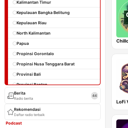
Kalimantan Timur
Kepulauan Bangka Belitung
Kepulauan Riau
North Kalimantan
Chill
Papua
Propinsi Gorontalo
Propinsi Nusa Tenggara Barat
Provinsi Bali
Provinsi Banten
Berita
Provinsi Jambi
44
Radio berita
LoFi 
Provinsi Kalimantan Tengah
Rekomendasi
Daftar radio terbaik
Provinsi Lampung
Podcast
Provinsi Maluku