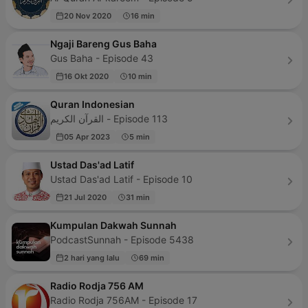
20 Nov 2020
16 min
Ngaji Bareng Gus Baha
Gus Baha - Episode 43
16 Okt 2020
10 min
Quran Indonesian
القرآن الكريم - Episode 113
05 Apr 2023
5 min
Ustad Das'ad Latif
Ustad Das'ad Latif - Episode 10
21 Jul 2020
31 min
Kumpulan Dakwah Sunnah
PodcastSunnah - Episode 5438
2 hari yang lalu
69 min
Radio Rodja 756 AM
Radio Rodja 756AM - Episode 17