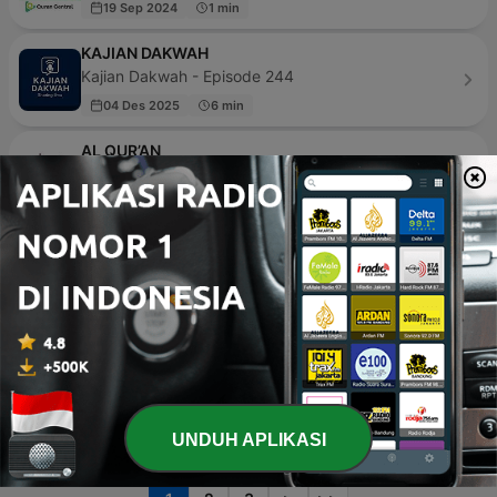
19 Sep 2024
1 min
KAJIAN DAKWAH
Kajian Dakwah - Episode 244
04 Des 2025
6 min
AL QUR’AN
AkrFw - Episode 113
14 Mar 2023
43 min
Pengajian KH Anwar Zahid
Pengajian KH Anwar Zahid - Episode 8
03 Nov 2020
44 min
Holy Quran Daily Podcast
Quran-Cast.net - Episode 293
19 Des 2022
5 min
UNDUH APLIKASI
Halaman
1
dari
4