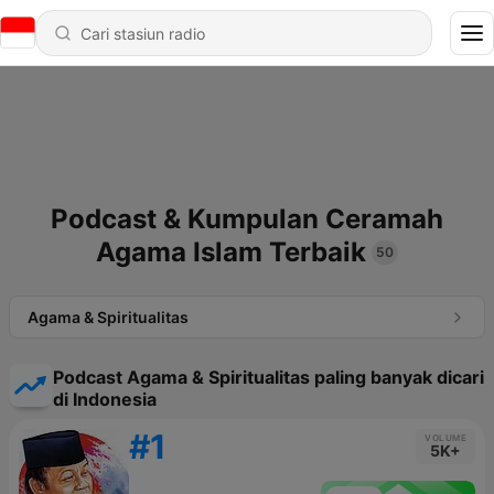
Podcast & Kumpulan Ceramah
Agama Islam Terbaik
50
Agama & Spiritualitas
Podcast Agama & Spiritualitas paling banyak dicari
di Indonesia
#1
VOLUME
5K+