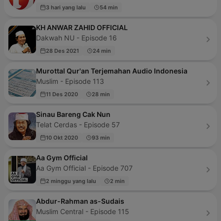
3 hari yang lalu
54 min
KH ANWAR ZAHID OFFICIAL
Dakwah NU - Episode 16
28 Des 2021
24 min
Murottal Qur'an Terjemahan Audio Indonesia
Muslim - Episode 113
11 Des 2020
28 min
Sinau Bareng Cak Nun
Telat Cerdas - Episode 57
10 Okt 2020
93 min
Aa Gym Official
Aa Gym Official - Episode 707
2 minggu yang lalu
2 min
Abdur-Rahman as-Sudais
Muslim Central - Episode 115