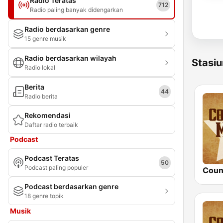
Radio Teratas
712
Radio paling banyak didengarkan
Radio berdasarkan genre
15 genre musik
Radio berdasarkan wilayah
Stasiu
Radio lokal
Berita
44
Radio berita
Rekomendasi
Daftar radio terbaik
Podcast
Podcast Teratas
50
Podcast paling populer
Podcast berdasarkan genre
18 genre topik
Musik