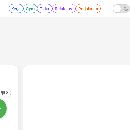
Kerja
Gym
Tidur
Relaksasi
Perjalanan
2