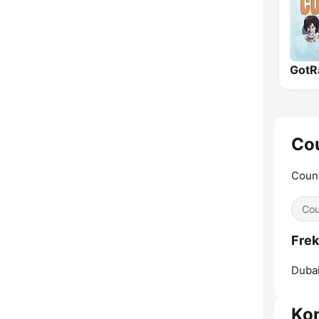
Cou
Count
Cou
Frek
Dubai
Ko