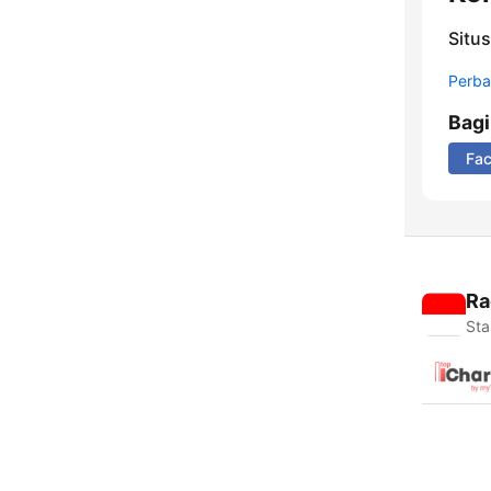
Situ
Perbar
Bag
Fa
Ra
Sta