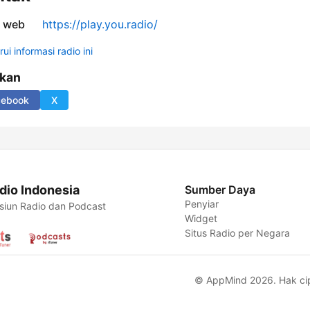
s web
https://play.you.radio/
ui informasi radio ini
ikan
cebook
X
dio Indonesia
Sumber Daya
Penyiar
siun Radio dan Podcast
Widget
Situs Radio per Negara
© AppMind 2026. Hak cipt