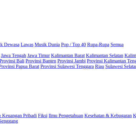
uk Dewasa
Lawas
Musik Dunia
Pop / Top 40
Rupa-Rupa
Semua
Jawa Tengah
Jawa Timur
Kalimantan Barat
Kalimantan Selatan
Kalim
Provinsi Bali
Provinsi Banten
Provinsi Jambi
Provinsi Kalimantan Ten
Provinsi Papua Barat
Provinsi Sulawesi Tenggara
Riau
Sulawesi Selata
& Keuangan Pribadi
Fiksi
Ilmu Pengetahuan
Kesehatan & Kebugaran
K
Senggang