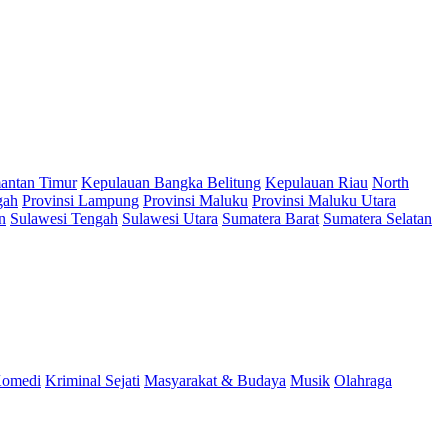
antan Timur
Kepulauan Bangka Belitung
Kepulauan Riau
North
gah
Provinsi Lampung
Provinsi Maluku
Provinsi Maluku Utara
n
Sulawesi Tengah
Sulawesi Utara
Sumatera Barat
Sumatera Selatan
omedi
Kriminal Sejati
Masyarakat & Budaya
Musik
Olahraga