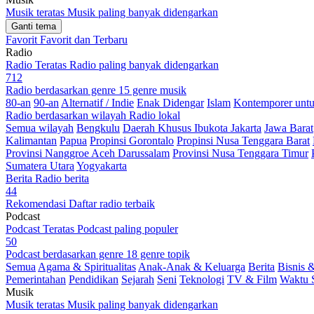
Musik teratas
Musik paling banyak didengarkan
Ganti tema
Favorit
Favorit dan Terbaru
Radio
Radio Teratas
Radio paling banyak didengarkan
712
Radio berdasarkan genre
15 genre musik
80-an
90-an
Alternatif / Indie
Enak Didengar
Islam
Kontemporer unt
Radio berdasarkan wilayah
Radio lokal
Semua wilayah
Bengkulu
Daerah Khusus Ibukota Jakarta
Jawa Barat
Kalimantan
Papua
Propinsi Gorontalo
Propinsi Nusa Tenggara Barat
Provinsi Nanggroe Aceh Darussalam
Provinsi Nusa Tenggara Timur
Sumatera Utara
Yogyakarta
Berita
Radio berita
44
Rekomendasi
Daftar radio terbaik
Podcast
Podcast Teratas
Podcast paling populer
50
Podcast berdasarkan genre
18 genre topik
Semua
Agama & Spiritualitas
Anak-Anak & Keluarga
Berita
Bisnis 
Pemerintahan
Pendidikan
Sejarah
Seni
Teknologi
TV & Film
Waktu 
Musik
Musik teratas
Musik paling banyak didengarkan