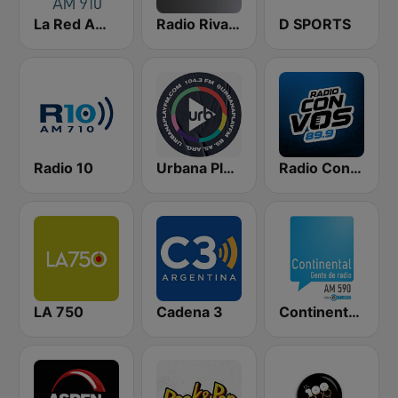
La Red AM 910
Radio Rivadavia 630 AM
D SPORTS
Radio 10
Urbana Play 104.3 FM
Radio Con Vos 89.9
LA 750
Cadena 3
Continental 590 AM