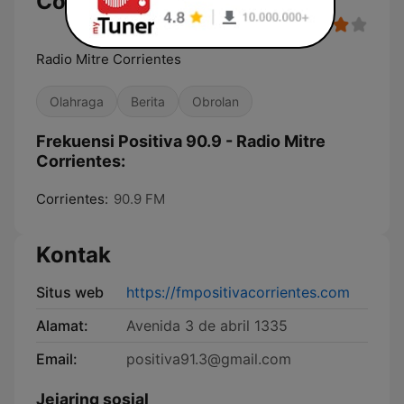
Corrientes
Radio Mitre Corrientes
Olahraga
Berita
Obrolan
Frekuensi Positiva 90.9 - Radio Mitre
Corrientes:
Corrientes:
90.9 FM
Kontak
Situs web
https://fmpositivacorrientes.com
Alamat:
Avenida 3 de abril 1335
Email:
positiva91.3@gmail.com
Jejaring sosial