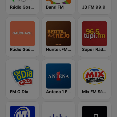
Rádio Gospel Adoração
Band FM
JB FM 99.9
Rádio Gaúcha ZH
Hunter.FM - Sertanejo
Super Rádio Tupi
FM O Dia
Antena 1 FM
Mix FM São Paulo