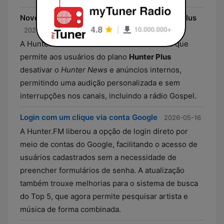
Novo controle de conteúdo para assinantes Plus
2026-05-19
A Hunter.FM introduziu uma funcionalidade que
permite aos usuários do plano
Hunter Plus
desativar o
Hunter News
e anúncios internos,
permitindo uma audição personalizada e sem
interrupções nos canais, incluindo a rádio Gospel.
Login com um clique via conta Google
2026-05-16
A Hunter.FM liberou a opção de login direto por
meio de contas do Google, facilitando o acesso de
usuários cadastrados sem a necessidade de
preencher formulários de senha. A atualização
também trouxe melhorias para o sistema de busca
do Top 5, que agora permite pesquisar artista e
música de forma combinada.