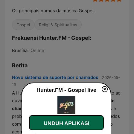
Os principais nomes da música Gospel.
Gospel
Religi & Spiritualitas
Frekuensi Hunter.FM - Gospel:
Brasília:
Online
Berita
Novo sistema de suporte por chamados
2026-05-
19
Hunter.FM - Gospel live
A Hunter.FM atualizou seu canal de atendimento ao
ouvinte com a implementação de um
sistema de
chamados
. Agora, todas as dúvidas, sugestões e
problemas técnicos dos usuários ficam registrados
UNDUH APLIKASI
com histórico e status unificados para facilitar o
acompanhamento.