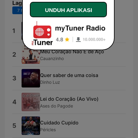
Lagu Teratas
UNDUH APLIKASI
7 hari terakhir
30 hari terakhir
Mania do Brasil (Ao Vivo)
1
Turma do Pagode
Meu Coração Não É de Aço
2
Cauanzinho
Quer saber de uma coisa
3
Dinho Luz
Lei do Coração (Ao Vivo)
4
Ases do Pagode
Cuidado Cupido
5
Péricles