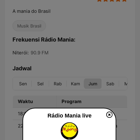
A mania do Brasil
Musik Brasil
Frekuensi Rádio Mania:
Niterói:
90.9 FM
Jadwal
Sen
Sel
Rab
Kam
Jum
Sab
Min
Waktu
Program
18:00 - 19:00
Universidade do Samba
Rádio Mania live
22:00 - 00:00
Funketeria - DJ Zabumba