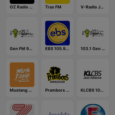
OZ Radio Bandung
Trax FM
V-Radio Jakarta 106.6 FM
Gen FM 98.7
EBS 105.9 FM
103.1 Gen FM Surabaya
Mustang 88 FM
Prambors FM 105.1 Makassar
KLCBS 100.4 FM