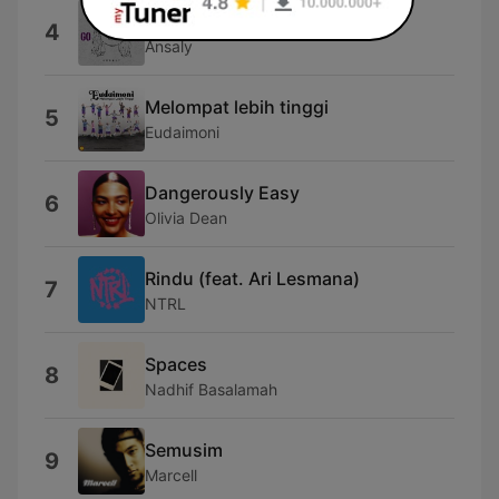
Less Than a Lover
4
Ansaly
Melompat lebih tinggi
5
Eudaimoni
Dangerously Easy
6
Olivia Dean
Rindu (feat. Ari Lesmana)
7
NTRL
Spaces
8
Nadhif Basalamah
Semusim
9
Marcell