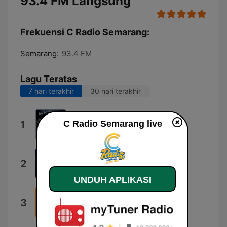
93.4 FM Langsung
Frekuensi C Radio Semarang:
Semarang:
93.4 FM
Lagu Teratas
7 hari terakhir
30 hari terakhir
ID's
1
C Radio Semarang live
PercBabyBrill
Chuckas
2
RCS
UNDUH APLIKASI
Teh Hijau
3
Ashe