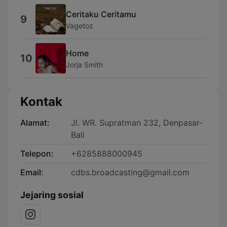
⁠Ceritaku Ceritamu
9
Vagetoz
Home
10
Jorja Smith
Kontak
Alamat:
Jl. WR. Supratman 232, Denpasar-
Bali
Telepon:
+6285888000945
Email:
cdbs.broadcasting@gmail.com
Jejaring sosial