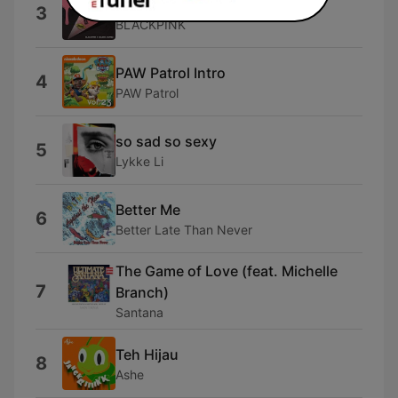
Ice Cream
3
BLACKPINK
PAW Patrol Intro
4
PAW Patrol
so sad so sexy
5
Lykke Li
Better Me
6
Better Late Than Never
The Game of Love (feat. Michelle
7
Branch)
Santana
Teh Hijau
8
Ashe