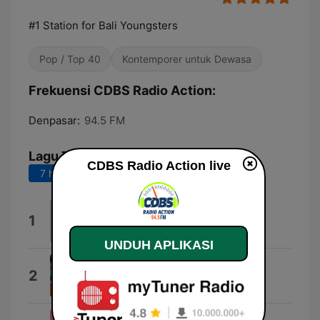
#1 Station for Bali Youngsters
Pop / Top 40
Kontemporer untuk Dewasa
Frekuensi CDBS Radio Action:
Denpasar:
94.5 FM
Lagu Teratas
CDBS Radio Action live
7 hari terakhir
30 hari terakhir
Less Than a Lover
1
Ansaly
UNDUH APLIKASI
The Rush
2
Ultra Naté