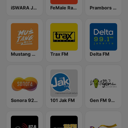
iSWARA Jakarta
FeMale Radio 97.9 FM
Prambors FM 89.3 Surabaya
Mustang 88 FM
Trax FM
Delta FM
Sonora 92.0 FM
101 Jak FM
Gen FM 98.7