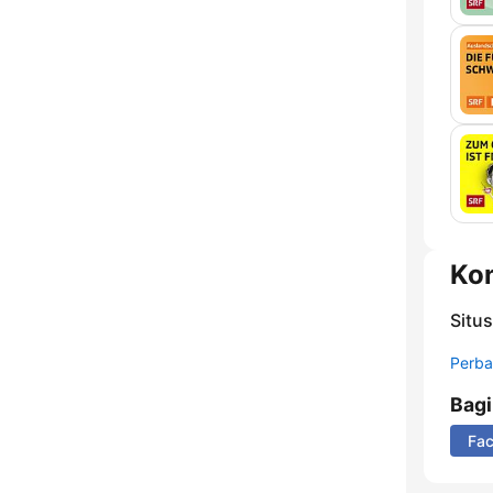
Ko
Situ
Perbar
Bag
Fa