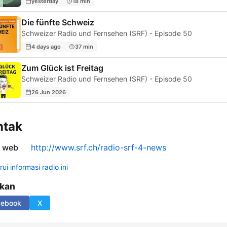
yesterday
18 min
Die fünfte Schweiz
Schweizer Radio und Fernsehen (SRF) - Episode 50
4 days ago
37 min
Zum Glück ist Freitag
Schweizer Radio und Fernsehen (SRF) - Episode 50
26 Jun 2026
ntak
s web
http://www.srf.ch/radio-srf-4-news
ui informasi radio ini
ikan
cebook
X