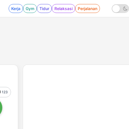
Kerja
Gym
Tidur
Relaksasi
Perjalanan
123