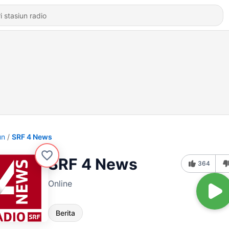
un
SRF 4 News
SRF 4 News
364
Online
Berita