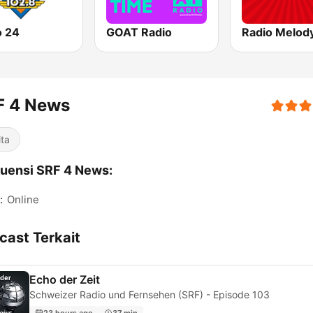
o 24
GOAT Radio
F 4 News
ita
uensi SRF 4 News:
:
Online
cast Terkait
Echo der Zeit
Schweizer Radio und Fernsehen (SRF) - Episode 103
23 hours ago
37 min