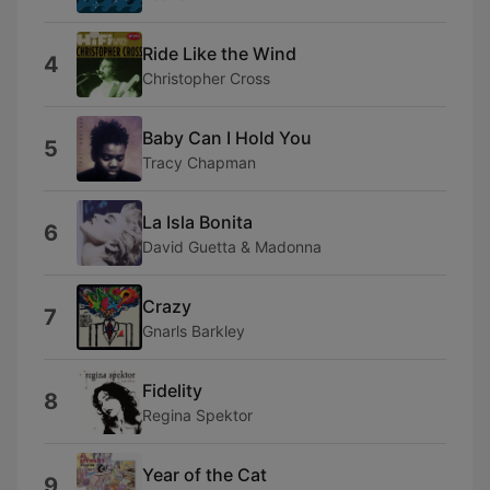
Ride Like the Wind
4
Christopher Cross
Baby Can I Hold You
5
Tracy Chapman
La Isla Bonita
6
David Guetta & Madonna
Crazy
7
Gnarls Barkley
Fidelity
8
Regina Spektor
Year of the Cat
9