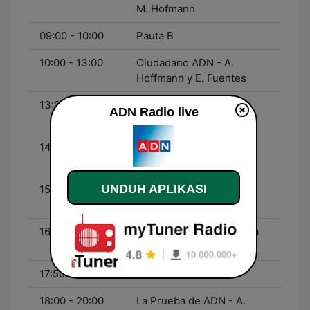
M. Hofmann
09:00 - 10:00
Pauta B
10:00 - 13:00
Ciudadano ADN - A.
Hoffmann y E. Fuentes
13:00 - 14:00
Mediodía en ADN - Iván
ADN Radio live
Núñez
14:00 - 15:30
Los Tenores - Carlos
Costas
UNDUH APLIKASI
15:30 - 16:00
ADN Deportes, tu otra
pasión
16:00 - 17:50
Ciudadano ADN - Sandra
Zeballos
17:50 - 18:00
ADN Motor
18:00 - 20:00
La Prueba de ADN - A.