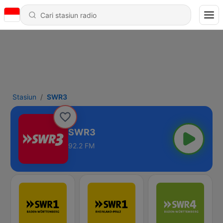
Stasiun
SWR3
SWR3
92.2 FM