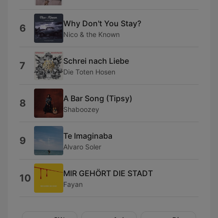
Why Don't You Stay?
6
Nico & the Known
Schrei nach Liebe
7
Die Toten Hosen
A Bar Song (Tipsy)
8
Shaboozey
Te Imaginaba
9
Alvaro Soler
MIR GEHÖRT DIE STADT
10
Fayan