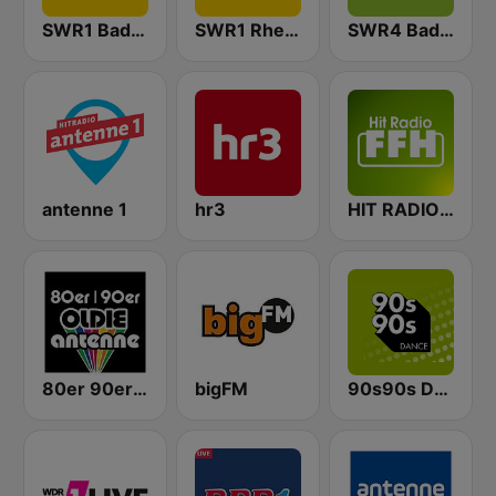
SWR1 Baden-Württemberg
SWR1 Rheinland-Pfalz
SWR4 Baden-Württemberg
antenne 1
hr3
HIT RADIO FFH
80er 90er OLDIE ANTENNE
bigFM
90s90s Dance