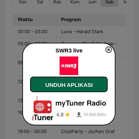
Sen
Sel
Rab
Kam
Jum
Sab
Min
Waktu
Program
00:00 - 05:00
Luna - Harald Stark
05:00 - 08:00
Sunrise - Die Frühshow -
SWR3 live
Anneta Politi
08:00 - 12:00
Die Vormittagsshow -
Kristian Thees
12:00 - 13:00
Topthemen am Mittag -
UNDUH APLIKASI
Stefanie Tücking
13:00 - 16:00
PopUp - Marcus Barsch
16:00 - 19:00
Die Wochenendshow -
Volker Janitz
19:00 - 00:00
ClubParty - Jochen Graf