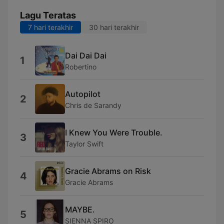
Lagu Teratas
7 hari terakhir
30 hari terakhir
Dai Dai Dai
1
Robertino
Autopilot
2
Chris de Sarandy
I Knew You Were Trouble.
3
Taylor Swift
Gracie Abrams on Risk
4
Gracie Abrams
MAYBE.
5
SIENNA SPIRO