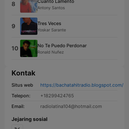
Cuanto Lamento
8
Antony Santos
Tres Veces
9
Yoskar Sarante
No Te Puedo Perdonar
10
Ronald Nuñez
Kontak
Situs web
https://bachatahitradio.blogspot.com/
Telepon:
+18299424765
Email:
radiolatina104@hotmail.com
Jejaring sosial