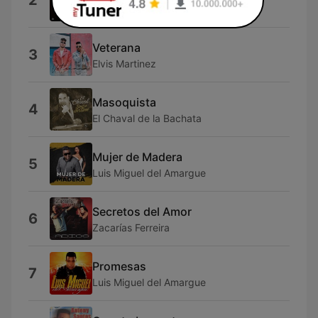
2
El Chaval de la Bachata
Veterana
3
Elvis Martinez
Masoquista
4
El Chaval de la Bachata
Mujer de Madera
5
Luis Miguel del Amargue
Secretos del Amor
6
Zacarías Ferreira
Promesas
7
Luis Miguel del Amargue