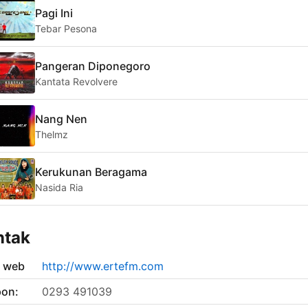
Pagi Ini
Tebar Pesona
Pangeran Diponegoro
Kantata Revolvere
Nang Nen
Thelmz
Kerukunan Beragama
Nasida Ria
ntak
s web
http://www.ertefm.com
pon:
0293 491039