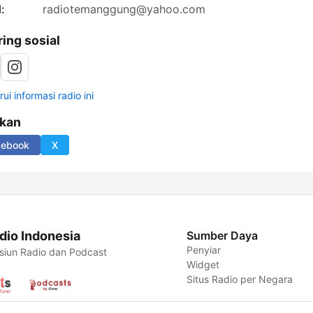
:
radiotemanggung@yahoo.com
ring sosial
ui informasi radio ini
ikan
cebook
X
dio Indonesia
Sumber Daya
Penyiar
siun Radio dan Podcast
Widget
Situs Radio per Negara