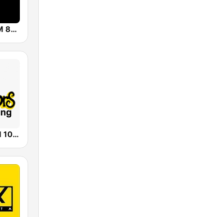
Hard Rock FM 87.6 - Jakarta
Prambors FM 102.0 Semarang