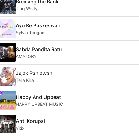
Breaking the Bank
Tmg Wody
Ayo Ke Puskeswan
Sylvia Tarigan
Sabda Pandita Ratu
AMATORY
Jejak Pahlawan
Tera Kira
Happy And Upbeat
HAPPY UPBEAT MUSIC
Anti Korupsi
Vitix