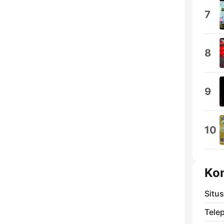
7
8
9
10
Ko
Situ
Tele