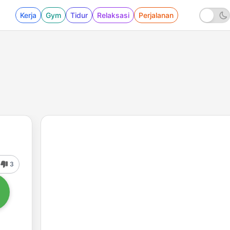
Kerja
Gym
Tidur
Relaksasi
Perjalanan
3