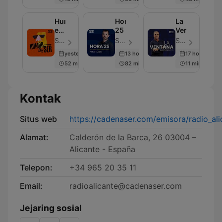
días
Humor
Hora
La
en
25
Ventana
la
SER Podcast - Episode 285
SER Podcast - Episode 630
SER Podcast - Episode 668
Cadena
yesterday
13 hours ago
17 hours ago
SER
52 min
82 min
11 min
Kontak
Situs web
https://cadenaser.com/emisora/radio_ali
Alamat:
Calderón de la Barca, 26 03004 –
Alicante - España
Telepon:
+34 965 20 35 11
Email:
radioalicante@cadenaser.com
Jejaring sosial