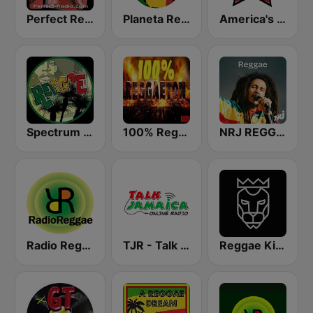
Perfect Reggae
Planeta Reggae
America's Country
Spectrum FM - Reggae
100% Reggaeton Radio
NRJ REGGAE
Radio Reggae
TJR - Talk Jamaica Radio
Reggae King Radio