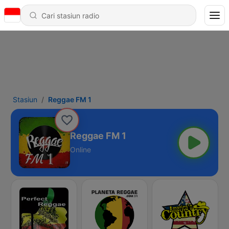
Stasiun
Reggae FM 1
Reggae FM 1
Online