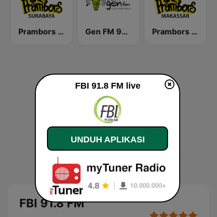
Prambors FM 89.3 Surabaya
Gen FM 98.7
Prambors FM 105.1 Makassar
FBI 91.8 FM live
UNDUH APLIKASI
FBI 91.8 FM