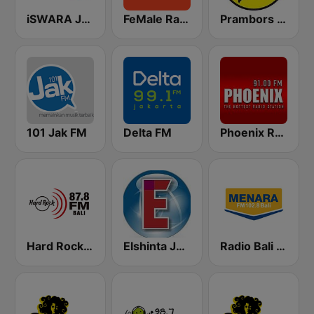
iSWARA Jakarta
FeMale Radio 97.9 FM
Prambors FM 102.2 Jakarta
101 Jak FM
Delta FM
Phoenix Radio Bali
Hard Rock FM 87.8 - Bali
Elshinta Jakarta
Radio Bali - Menara FM 102.8