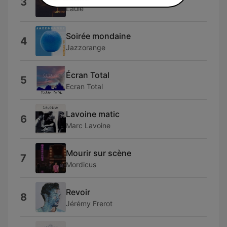
3
Laule
Soirée mondaine
4
Jazzorange
Écran Total
5
Ecran Total
Lavoine matic
6
Marc Lavoine
Mourir sur scène
7
Mordicus
Revoir
8
Jérémy Frerot