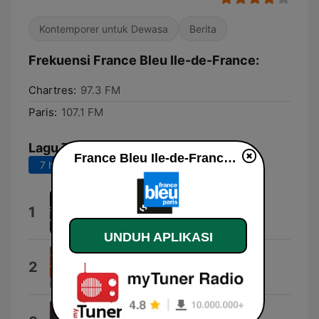
Kontemporer untuk Dewasa
Berita
Frekuensi France Bleu Ile-de-France:
Chartres:
97.3 FM
Paris:
107.1 FM
Lagu Teratas
France Bleu Ile-de-France live
7 hari terakhir
30 hari terakhir
Scientific Data
1
Felix Mannherz
UNDUH APLIKASI
Ayoub Hajji Music
2
AYOUB HAJJI
Peu Importe