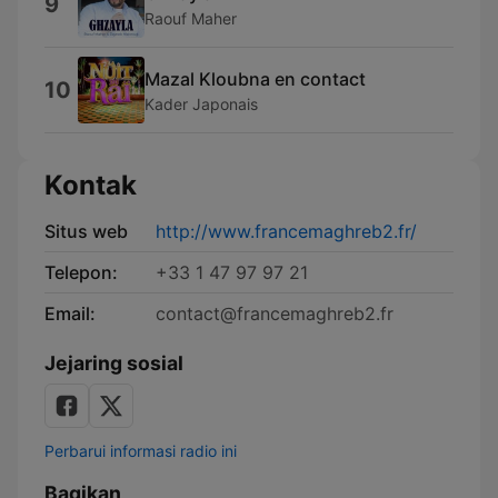
9
Raouf Maher
Mazal Kloubna en contact
10
Kader Japonais
Kontak
Situs web
http://www.francemaghreb2.fr/
Telepon:
+33 1 47 97 97 21
Email:
contact@francemaghreb2.fr
Jejaring sosial
Perbarui informasi radio ini
Bagikan