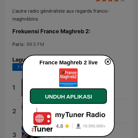
L'autre radio généraliste aux regards franco-
maghrébins
Frekuensi France Maghreb 2:
Paris:
99.5 FM
Lagu Teratas
France Maghreb 2 live
7 hari terakhir
30 hari terakhir
Rani Dareb Achka
1
Kader Japonais
UNDUH APLIKASI
Seknet Marseille
2
Chaba Zizi
Milano Milano
3