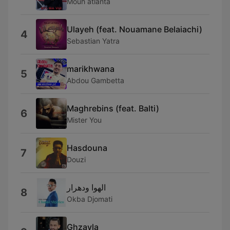
Mouh atlanta
Ulayeh (feat. Nouamane Belaiachi)
4
Sebastian Yatra
marikhwana
5
Abdou Gambetta
Maghrebins (feat. Balti)
6
Mister You
Hasdouna
7
Douzi
الهوا ودهرار
8
Okba Djomati
Ghzayla