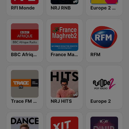
RFI Monde
NRJ RNB
Europe 2 Hits
BBC Afrique
France Maghreb 2
RFM
Trace FM Cote D'Ivoire
NRJ HITS
Europe 2