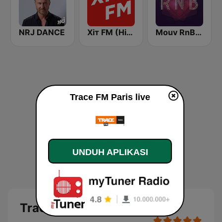
NRJ DANCE
Хіт FM (Hit FM)
Mouv RnB & Soul
Trace FM Paris live
UNDUH APLIKASI
Trace FM Paris