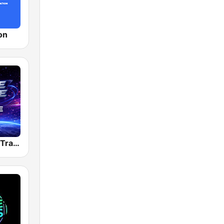
on
Dancefmlive Trance