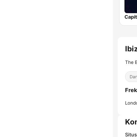
Capi
Ibi
The B
Dan
Frek
Lond
Ko
Situ