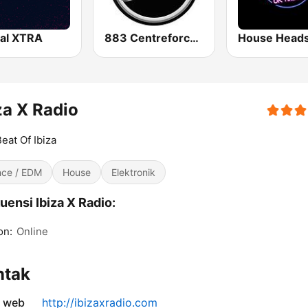
tal XTRA
883 Centreforce radio
House Head
za X Radio
eat Of Ibiza
ce / EDM
House
Elektronik
uensi Ibiza X Radio:
on:
Online
ntak
s web
http://ibizaxradio.com