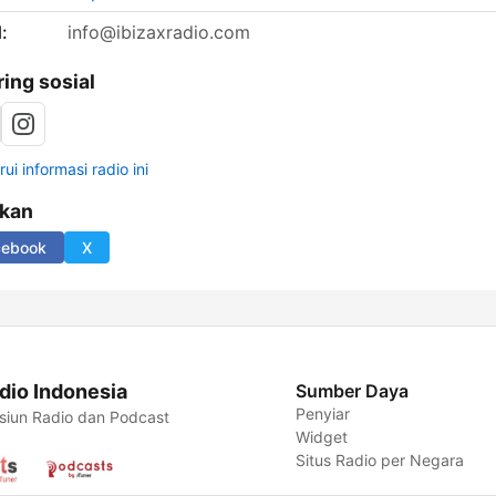
:
info@ibizaxradio.com
ring sosial
ui informasi radio ini
ikan
cebook
X
dio Indonesia
Sumber Daya
Penyiar
siun Radio dan Podcast
Widget
Situs Radio per Negara