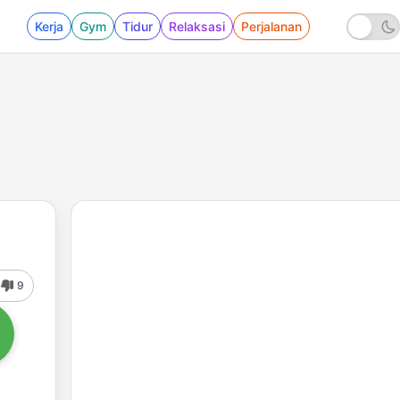
Kerja
Gym
Tidur
Relaksasi
Perjalanan
9