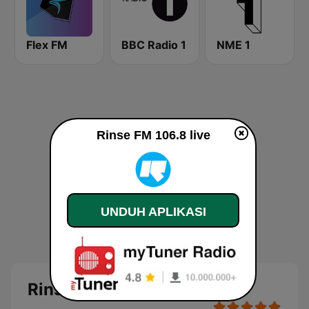
Flex FM
BBC Radio 1
NME 1
Rinse FM 106.8 live
UNDUH APLIKASI
Rinse FM 106.8