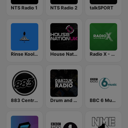
NTS Radio 1
NTS Radio 2
talkSPORT
Rinse Kool FM
House Nation UK
Radio X - Manchester
883 Centreforce radio
Drum and Bass UK Radio
BBC 6 Music