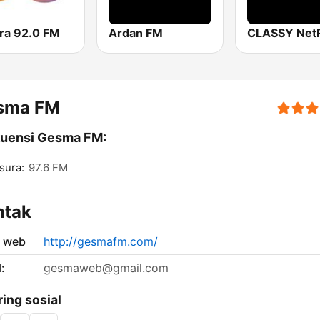
ra 92.0 FM
Ardan FM
CLASSY Net
sma FM
kuensi Gesma FM:
sura:
97.6 FM
ntak
s web
http://gesmafm.com/
:
gesmaweb@gmail.com
ring sosial