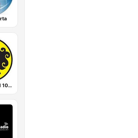
rta
Prambors FM 102.2 Jakarta