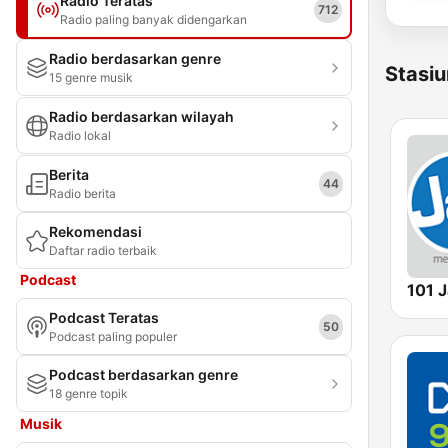
Radio Teratas
712
Radio paling banyak didengarkan
Radio berdasarkan genre
Stasiu
15 genre musik
Radio berdasarkan wilayah
Radio lokal
Berita
44
Radio berita
Rekomendasi
Daftar radio terbaik
Podcast
101 
Podcast Teratas
50
Podcast paling populer
Podcast berdasarkan genre
18 genre topik
Musik