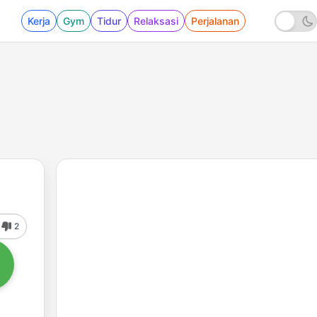
Kerja
Gym
Tidur
Relaksasi
Perjalanan
2