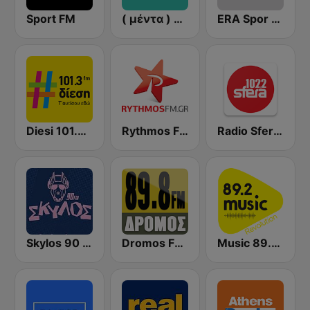
Sport FM
( μέντα ) Menta 88 FM
ERA Spor - ΕΡΑΣΠΟΡ
Diesi 101.3 FM
Rythmos FM - Ρυθμος 94.9
Radio Sfera 102.2 FM
Skylos 90 FM
Dromos FM - ΔΡΟΜΟΣ 89.8
Music 89.2 FM