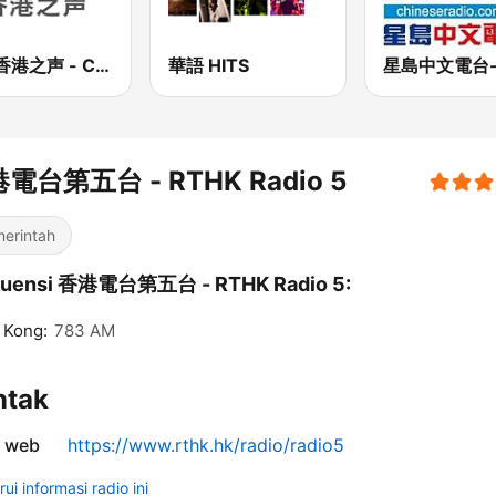
CNR香港之声 - CNR Voice of Hong Kong
華語 HITS
電台第五台 - RTHK Radio 5
erintah
kuensi 香港電台第五台 - RTHK Radio 5:
 Kong:
783 AM
ntak
s web
https://www.rthk.hk/radio/radio5
ui informasi radio ini