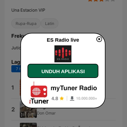
Una Estacion VIP
Rupa-Rupa
Latin
Frekuensi ES Radio:
ES Radio live
Juticalpa:
Online
Lagu Teratas
7 hari terakhir
30 hari terakhir
UNDUH APLIKASI
Mega Mezcla (feat. Omega)
1
Alex Sensation
Angelito
2
Don Omar