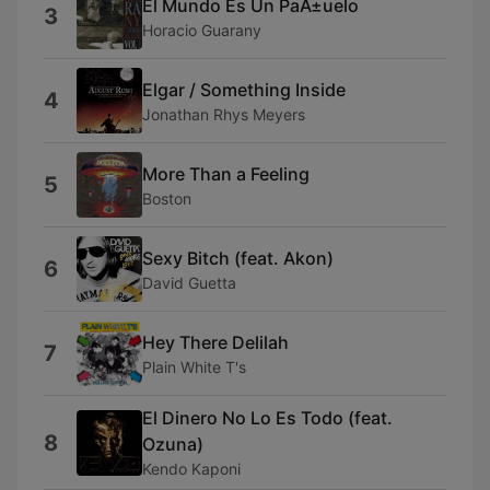
El Mundo Es Un PaÃ±uelo
3
Horacio Guarany
Elgar / Something Inside
4
Jonathan Rhys Meyers
More Than a Feeling
5
Boston
Sexy Bitch (feat. Akon)
6
David Guetta
Hey There Delilah
7
Plain White T's
El Dinero No Lo Es Todo (feat.
8
Ozuna)
Kendo Kaponi