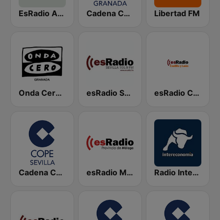
EsRadio Asturias
Cadena COPE Granada
Libertad FM
Onda Cero Granada
esRadio Sevilla
esRadio Castilla y Leon
Cadena COPE Sevilla
esRadio Malaga
Radio Intereconomía