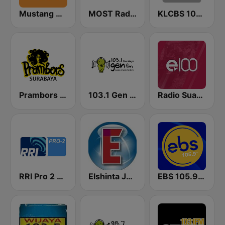
Mustang 88 FM
MOST Radio
KLCBS 100.4 FM
Prambors FM 89.3 Surabaya
103.1 Gen FM Surabaya
Radio Suara Surabaya
RRI Pro 2 Jakarta
Elshinta Jakarta
EBS 105.9 FM