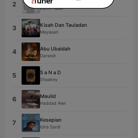
Kemenangan Jawa Tengah
2
Luthfi Yasin
Kisah Dan Tauladan
3
Mayasari
Abu Ubaidah
4
Darwish
S a N a D
5
Shaakey
Maulid
6
Haddad Alwi
Kesepian
7
Idris Sardi