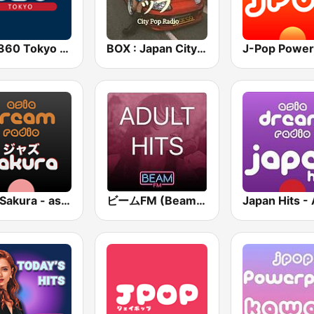
AFN 360 Tokyo (Japan Only)
BOX : Japan City Pop -日本のシティポップ
J-Pop Power
Jazz Sakura - asia DREAM radio
ビームFM (Beam FM) - Adult Hits