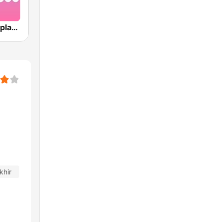
J-Pop Powerplay Kawaii
khir