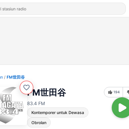
un
FM世田谷
FM世田谷
194
83.4 FM
Kontemporer untuk Dewasa
Obrolan