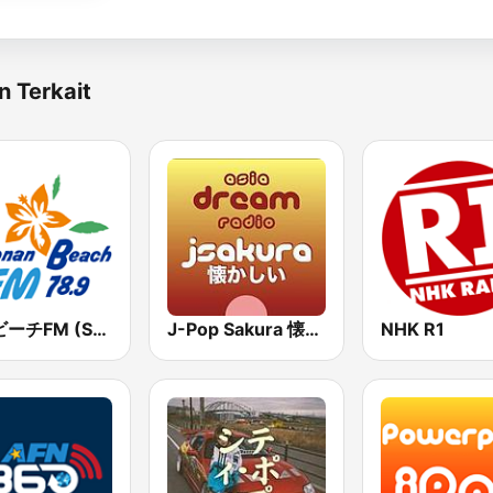
n Terkait
湘南ビーチFM (Shonan Beach FM)
J-Pop Sakura 懐かしい
NHK R1