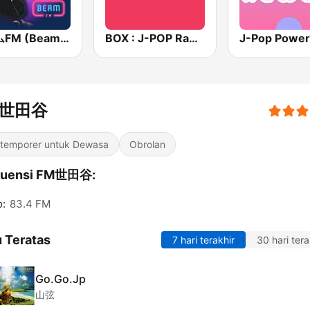
ビームFM (Beam FM)
BOX : J-POP Radio - ジェイポップ 無線
M世田谷
temporer untuk Dewasa
Obrolan
kuensi FM世田谷:
o:
83.4 FM
 Teratas
7 hari terakhir
30 hari tera
Go.Go.Jp
山弦