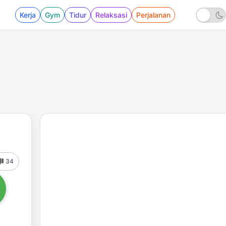
Kerja
Gym
Tidur
Relaksasi
Perjalanan
34