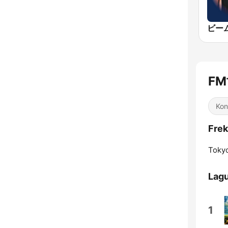
F
Kon
Fre
Toky
Lagu
1