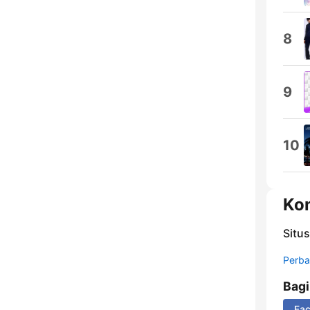
8
9
10
Ko
Situ
Perbar
Bag
Fa