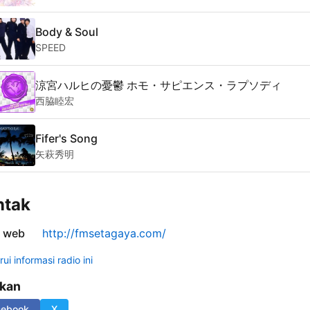
Body & Soul
SPEED
涼宮ハルヒの憂鬱 ホモ・サピエンス・ラプソディ
西脇睦宏
Fifer's Song
矢萩秀明
ntak
s web
http://fmsetagaya.com/
ui informasi radio ini
ikan
cebook
X