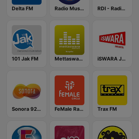
Delta FM
Radio Music Indonesia
RDI - Radio Dangdut Indonesia 97.1 FM
101 Jak FM
Mettaswara Koplo
iSWARA Jakarta
Sonora 92.0 FM
FeMale Radio 97.9 FM
Trax FM