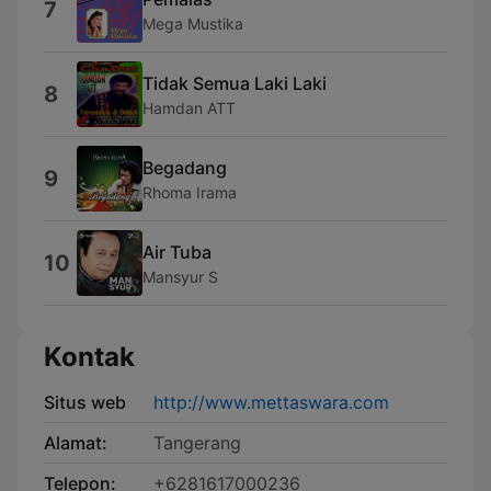
7
Mega Mustika
Tidak Semua Laki Laki
8
Hamdan ATT
Begadang
9
Rhoma Irama
Air Tuba
10
Mansyur S
Kontak
Situs web
http://www.mettaswara.com
Alamat:
Tangerang
Telepon:
+6281617000236