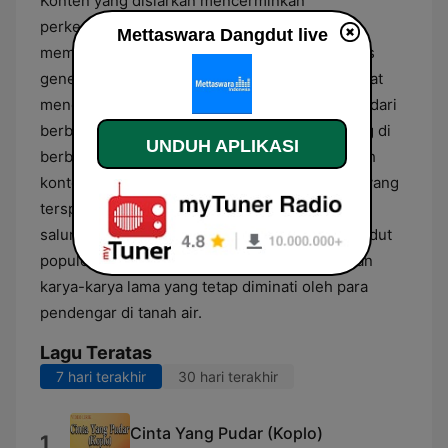
Konten yang disiarkan mencerminkan
perkembangan industri musik lokal dengan
Mettaswara Dangdut live
memutar karya-karya dari musisi dangdut lintas
generasi secara berkelanjutan. Pendengar dapat
menemukan variasi irama, termasuk pengaruh dari
berbagai sub-genre dangdut yang berkembang di
UNDUH APLIKASI
berbagai daerah maupun aransemen yang lebih
kontemporer. Sebagai penyedia konten audio yang
terspesialisasi, stasiun ini berfungsi sebagai
saluran yang menyebarluaskan lagu-lagu dangdut
populer terbaru sekaligus menjaga keberadaan
karya-karya lama yang tetap diminati oleh para
pendengar di tanah air.
Lagu Teratas
7 hari terakhir
30 hari terakhir
Cinta Yang Pudar (Koplo)
1