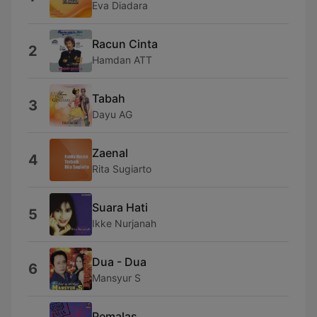
Eva Diadara
Racun Cinta
2
Hamdan ATT
Tabah
3
Dayu AG
Zaenal
4
Rita Sugiarto
Suara Hati
5
Ikke Nurjanah
Dua - Dua
6
Mansyur S
Pemalas