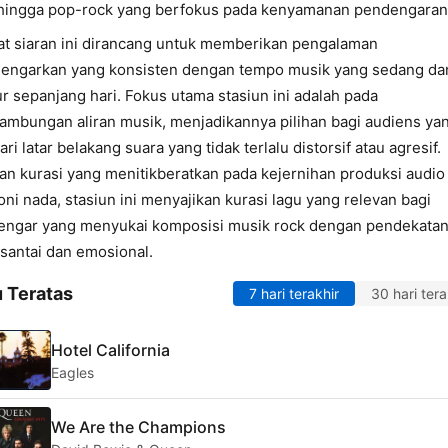
hingga pop-rock yang berfokus pada kenyamanan pendengaran
t siaran ini dirancang untuk memberikan pengalaman
engarkan yang konsisten dengan tempo musik yang sedang da
ur sepanjang hari. Fokus utama stasiun ini adalah pada
ambungan aliran musik, menjadikannya pilihan bagi audiens ya
ri latar belakang suara yang tidak terlalu distorsif atau agresif.
n kurasi yang menitikberatkan pada kejernihan produksi audio
ni nada, stasiun ini menyajikan kurasi lagu yang relevan bagi
engar yang menyukai komposisi musik rock dengan pendekatan
 santai dan emosional.
 Teratas
7 hari terakhir
30 hari tera
Hotel California
Eagles
We Are the Champions