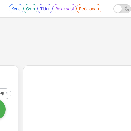
Kerja
Gym
Tidur
Relaksasi
Perjalanan
4