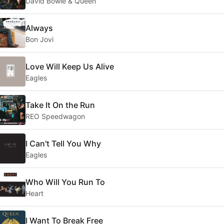
David Bowie & Queen
Always
Bon Jovi
Love Will Keep Us Alive
Eagles
Take It On the Run
REO Speedwagon
I Can't Tell You Why
Eagles
Who Will You Run To
Heart
I Want To Break Free