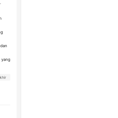
.
n
ng
 dan
 yang
khir