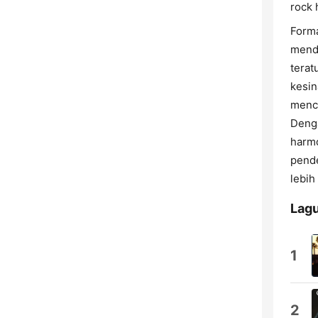
rock 
Forma
mend
terat
kesin
menca
Denga
harmo
pend
lebih
Lagu
1
2