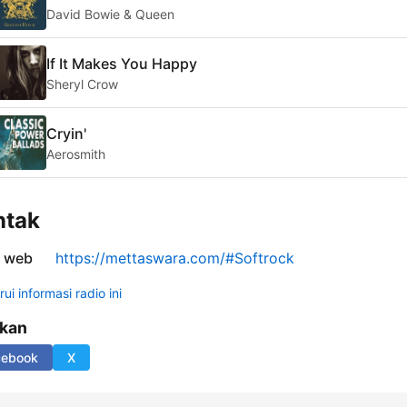
David Bowie & Queen
If It Makes You Happy
Sheryl Crow
Cryin'
Aerosmith
ntak
s web
https://mettaswara.com/#Softrock
ui informasi radio ini
ikan
cebook
X