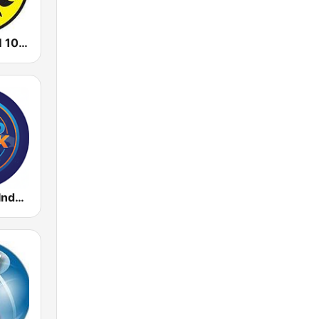
Prambors FM 102.2 Jakarta
Radio Music Indonesia