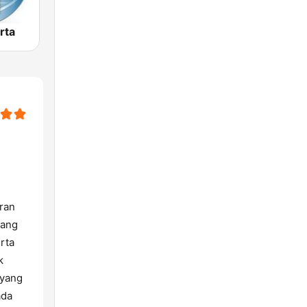
rta
ran
yang
rta
k
 yang
ada