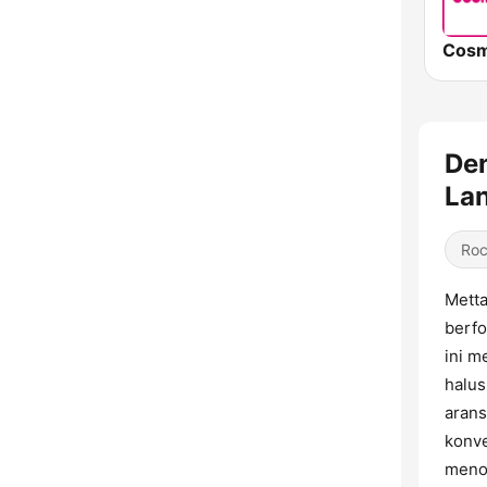
Cosm
De
La
Ro
Metta
berfo
ini m
halus
arans
konve
menon