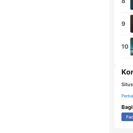
8
9
10
Ko
Situ
Perbar
Bag
Fa