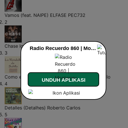
Vamos (feat. NAIPE)
ELFASE PEC732
2
Chase
Igor Khainskyi
Radio Recuerdo 860 | Monterrey live
3
Como el Álamo al Camino
La Rondalla de Saltillo
UNDUH APLIKASI
4
Detalles (Detalhes)
Roberto Carlos
5