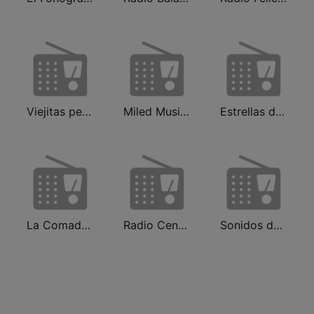
Viejitas pero Sabrosas Radio
Miled Music José José
Estrellas de los 80s
La Comadre 1260 AM
Radio Centro y El Fonógrafo
Sonidos del Ayer