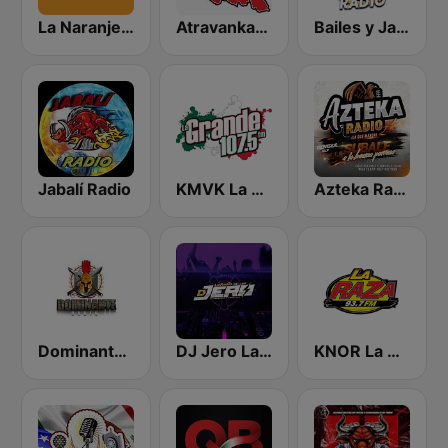
La Naranjera de Sibers
Atravankado Radio
Bailes y Jaripeos Potosinos
Jabalí Radio
KMVK La Grande 107.5 FM
Azteka Radio
Dominante Radio
DJ Jero La Radio
KNOR La Raza 93.7 (US Only)