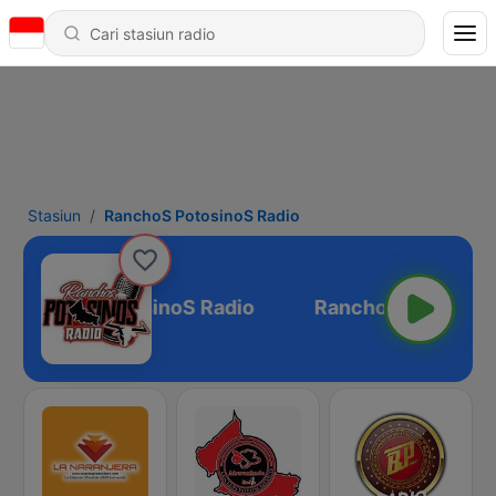
Stasiun
RanchoS PotosinoS Radio
RanchoS PotosinoS Radio