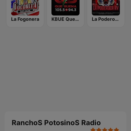
La Fogonera
KBUE Que Buena 105.5 / 94.3 FM (US Only)
La Poderoza RV
RanchoS PotosinoS Radio