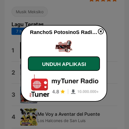
Musik Meksiko
Lagu Teratas
7 hari terakhir
30 hari terakhir
RanchoS PotosinoS Radio live
Los Juniors
1
Caciques De San Luis Potosi
UNDUH APLIKASI
El Rey De Mil Coronas
2
Los Halcones de San Luis
Que al Cabo y Que
3
Los Halcones de San Luis
Me Voy a Aventar del Puente
4
Los Halcones de San Luis