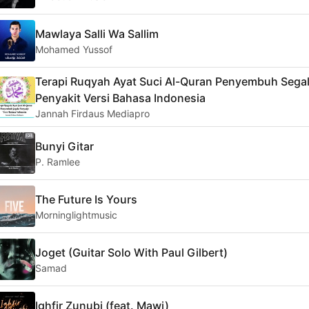
Mawlaya Salli Wa Sallim
Mohamed Yussof
Terapi Ruqyah Ayat Suci Al-Quran Penyembuh Sega
Penyakit Versi Bahasa Indonesia
Jannah Firdaus Mediapro
Bunyi Gitar
P. Ramlee
The Future Is Yours
Morninglightmusic
Joget (Guitar Solo With Paul Gilbert)
Samad
Ighfir Zunubi (feat. Mawi)