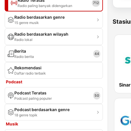
Radio Teratas
712
Radio paling banyak didengarkan
Radio berdasarkan genre
Stasiu
15 genre musik
Radio berdasarkan wilayah
Radio lokal
Berita
44
Radio berita
Rekomendasi
Daftar radio terbaik
Podcast
Sina
Podcast Teratas
50
Podcast paling populer
Podcast berdasarkan genre
18 genre topik
Musik