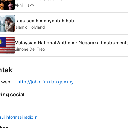
Akhil Hayy
Lagu sedih menyentuh hati
Islamic Holyland
Malaysian National Anthem - Negaraku (Instrumenta
Simone Del Freo
ntak
s web
http://johorfm.rtm.gov.my
ring sosial
ui informasi radio ini
ikan