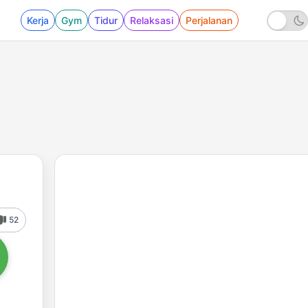
Kerja
Gym
Tidur
Relaksasi
Perjalanan
52