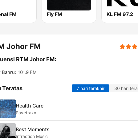
onal FM
Fly FM
KL FM 97.2
M Johor FM
uensi RTM Johor FM:
 Bahru:
101.9 FM
 Teratas
7 hari terakhir
30 hari tera
Health Care
Pavetraxx
Best Moments
Infraction Music