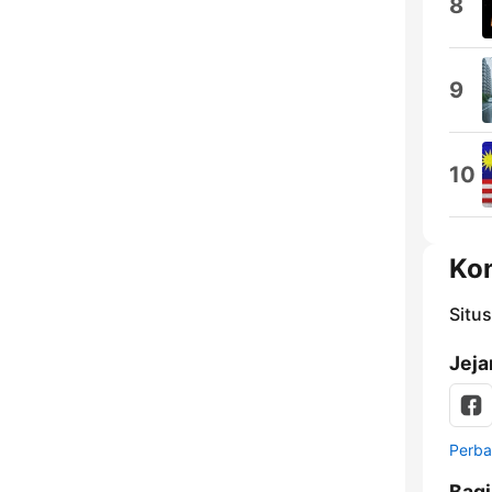
8
9
10
Ko
Situ
Jeja
Perbar
Bag