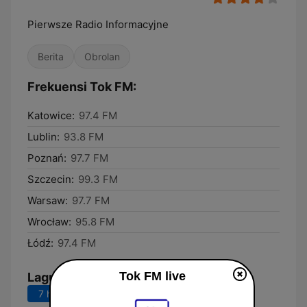
Pierwsze Radio Informacyjne
Berita
Obrolan
Frekuensi Tok FM:
Katowice:
97.4 FM
Lublin:
93.8 FM
Poznań:
97.7 FM
Szczecin:
99.3 FM
Warsaw:
97.7 FM
Wrocław:
95.8 FM
Łódź:
97.4 FM
Tok FM live
Lagu Teratas
7 hari terakhir
30 hari terakhir