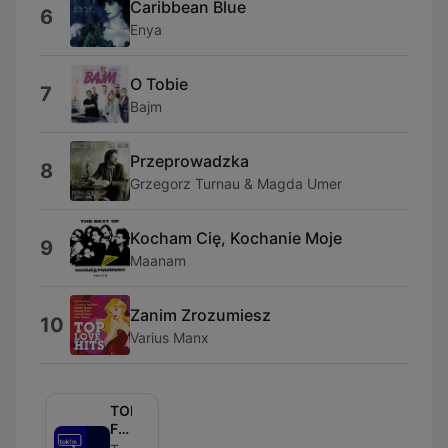
Caribbean Blue
6
Enya
O Tobie
7
Bajm
Przeprowadzka
8
Grzegorz Turnau & Magda Umer
Kocham Cię, Kochanie Moje
9
Maanam
Zanim Zrozumiesz
10
Varius Manx
TOK
FM
Select