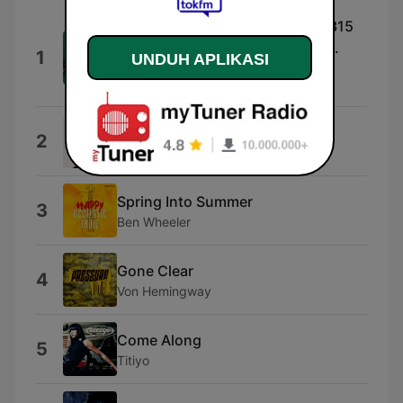
Violin Concerto in G Minor, RV 315
"The Four Seasons, Summer": III.
1
UNDUH APLIKASI
Presto
Dover Quartet
Everyday
2
Phil Collins
Spring Into Summer
3
Ben Wheeler
Gone Clear
4
Von Hemingway
Come Along
5
Titiyo