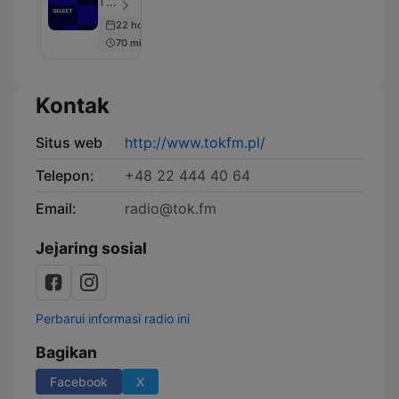
TOK FM - Episode 1097
22 hours ago
70 min
Kontak
Situs web
http://www.tokfm.pl/
Telepon:
+48 22 444 40 64
Email:
radio@tok.fm
Jejaring sosial
Perbarui informasi radio ini
Bagikan
Facebook
X