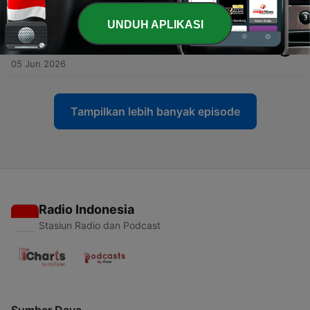
12 Jun 2026
UNDUH APLIKASI
-
293
‘Wéér veroorzaakt Sjoerd Sjoerdsma
wantrouwen en achterdocht’
05 Jun 2026
Tampilkan lebih banyak episode
Radio Indonesia
Stasiun Radio dan Podcast