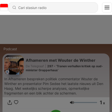
Podcast
Afhameren met Wouter de Winther
De Telegraaf
|
297 - 'Tranen verhullen kritiek op oud-
minister Grapperhaus’
In Afhameren bespreken politiek commentator Wouter de
Winther en presentator Pim Sedee het laatste nieuws uit Den
Haag. Met wekelijks scherpe analyses, opmerkelijke
fragmenten en een blik achter de schermen.
1
x
Volume