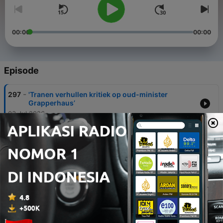
00:00
00:00
Episode
-
297
'Tranen verhullen kritiek op oud-minister
Grapperhaus’
03 Jul 2026
-
296
'Dit zal Donald Trump nooit van Mark Rutte
accepteren'
26 Jun 2026
-
295
‘Hierom houdt kabinet adem in met
stikstofplannen’
19 Jun 2026
-
294
‘Koning kijkt met heel bijzondere supporter naar
eerste WK-wedstrijd Oranje’