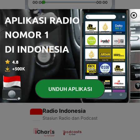
00:00
00:00
Episode
-
2
愛傳揚 Episode 1
21 Apr 2021
-
1
愛傳揚 Welcome
18 Apr 2021
UNDUH APLIKASI
Radio Indonesia
Stasiun Radio dan Podcast