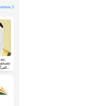
 semua
ran,
ukhatir