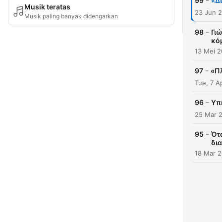
-
99
«Δ
Musik teratas
23 Jun 
Musik paling banyak didengarkan
-
98
Γι
κό
13 Mei 
-
97
«Πλ
Tue, 7 A
-
96
Υπ
25 Mar 
-
95
Ότα
δι
18 Mar 