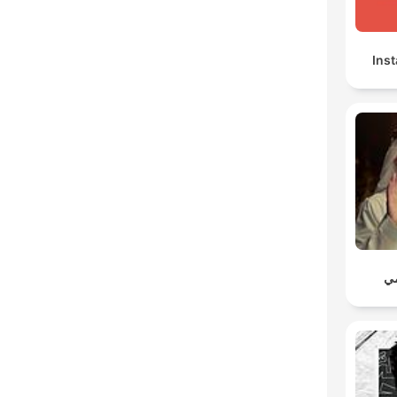
Ins
مي