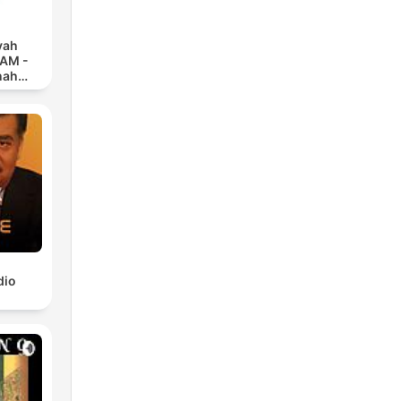
yah
 AM -
nah
dio