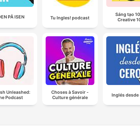
Sáng tạo 10
EN PÅ ISEN
Tu Ingles! podcast
Creative 1
ish Unleashed:
Choses à Savoir -
Inglés desde
he Podcast
Culture générale