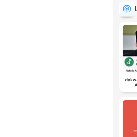
dakwa
A