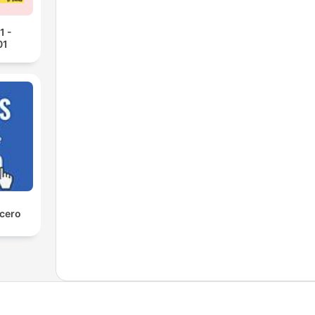
1 -
01
 cero