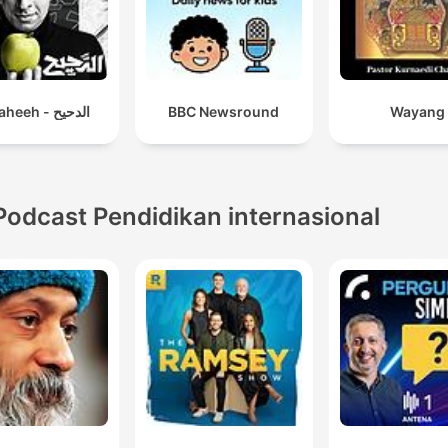
El Daheeh - الدحيح
BBC Newsround
Wayang
Podcast Pendidikan internasional