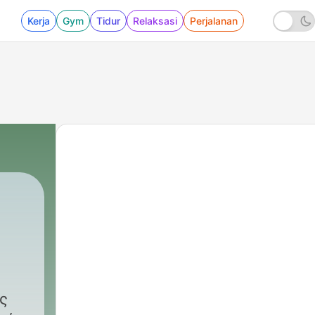
Kerja
Gym
Tidur
Relaksasi
Perjalanan
|
99 - «Δεν θυμόμαστε τίποτα π
ς