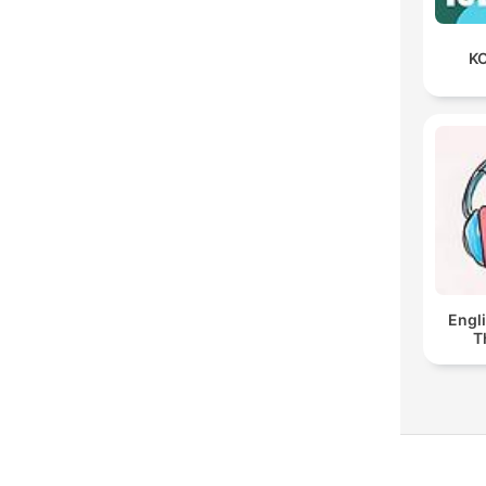
KO
Engl
T