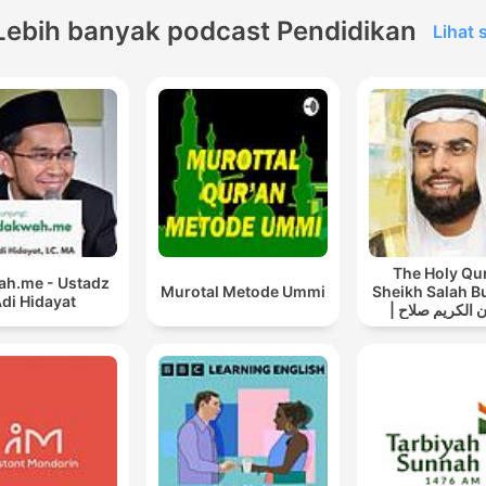
Lebih banyak podcast Pendidikan
Lihat
The Holy Qu
h.me - Ustadz
Murotal Metode Ummi
Sheikh Salah B
di Hidayat
| القرآن الكريم صلاح
بوخاطر