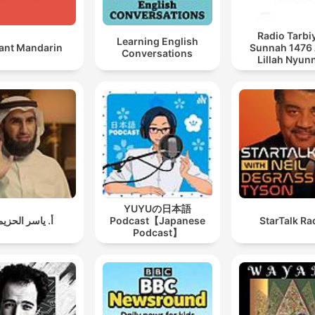
Radio Tarbi
Learning English
tant Mandarin
Sunnah 1476
Conversations
Lillah Nyun
Merenah
YUYUの日本語
أ. ياسر الحزي
Podcast【Japanese
StarTalk Ra
Podcast】