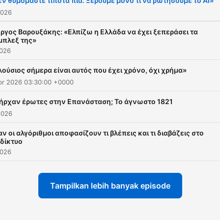
εν θυμόμαστε τίποτα πια. Ξέρουμε μόνο τι να ρωτήσουμε το ΑΙ»
2026
ώργος Βαρουξάκης: «Ελπίζω η Ελλάδα να έχει ξεπεράσει τα
μπλεξ της»
2026
ούσιος σήμερα είναι αυτός που έχει χρόνο, όχι χρήμα»
pr 2026 03:30:00 +0000
ήρχαν έρωτες στην Επανάσταση; Το άγνωστο 1821
2026
ν οι αλγόριθμοι αποφασίζουν τι βλέπεις και τι διαβάζεις στο
αδίκτυο
2026
Tampilkan lebih banyak episode