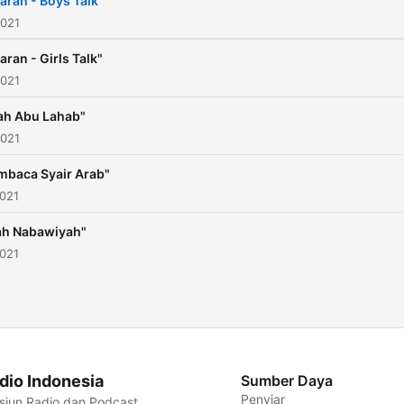
aran - Boys Talk"
2021
aran - Girls Talk"
2021
ah Abu Lahab"
2021
baca Syair Arab"
2021
ah Nabawiyah"
2021
dio Indonesia
Sumber Daya
Penyiar
siun Radio dan Podcast