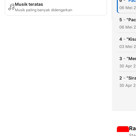
-
6
"Pac
Musik teratas
06 Mei 
Musik paling banyak didengarkan
-
5
"Pac
06 Mei 
-
4
"Kis
03 Mei 
-
3
“Mem
30 Apr 
-
2
"Sir
30 Apr 
Ra
Sta