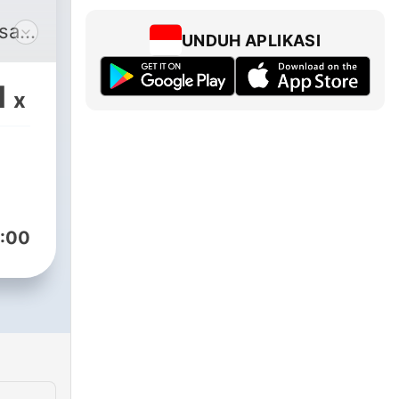
sa
UNDUH APLIKASI
1
x
:00