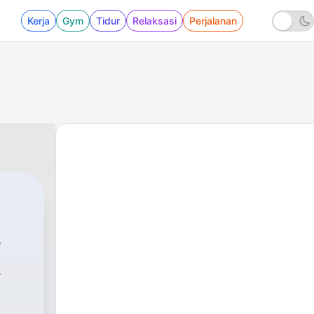
Kerja
Gym
Tidur
Relaksasi
Perjalanan
6 - "Pacaran - Boys Talk"