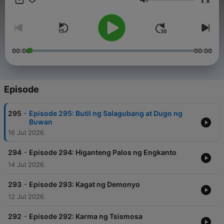
x
kanilang pagyaman sa kulturang Pilipino. For brand
Volume
partnerships, advertisements, or other collaboration
opportunities with our podcast, please contact our
management team at info@tagm.com.
00:00
00:00
Episode
-
295
Episode 295: Butil ng Salagubang at Dugo ng
Buwan
16 Jul 2026
-
294
Episode 294: Higanteng Palos ng Engkanto
14 Jul 2026
-
293
Episode 293: Kagat ng Demonyo
12 Jul 2026
-
292
Episode 292: Karma ng Tsismosa