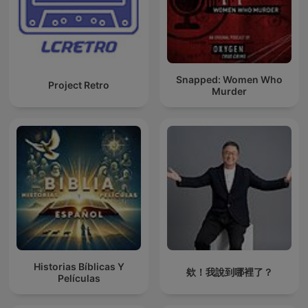
Snapped: Women Who
Project Retro
Murder
Historias Bíblicas Y
欸！我說到哪裡了？
Películas