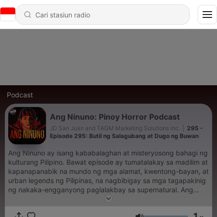
Podcast
Ang Ninuno: Pinoy Horror Podcast
JD San Juan and TAGM Marketing Solutions Inc.
|
295 -
Episode 295: Butil ng Salagubang at Dugo ng Buwan
Ang Ninuno ay isang kababalaghan at misteryosong bahagi ng
kulturang Pilipino. Bawat episode ay tumatalakay sa madilim at
kapanapanabik na mundo ng mga alamat, kwentong-bayan, at
urban legends ng Pilipinas, na nagbibigay sa mga tagapakinig
ng nakaka-engganyong paglalakbay sa supernatural. Ang
seryeng ito ay maingat na binuo upang itampok ang mga
kwentong hindi gaanong kilala ngunit kapansin-pansin dahil sa
1