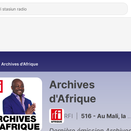
Archives d'Afrique
Archives
d'Afrique
RFI
|
516 - Au Mali, la réhabilitation de Modibo Keïta (7&8)
Dernière émission Archive