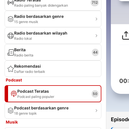
712
Radio paling banyak didengarkan
Radio berdasarkan genre
15 genre musik
Radio berdasarkan wilayah
Radio lokal
Berita
44
Radio berita
Rekomendasi
Daftar radio terbaik
Podcast
00
Podcast Teratas
50
Podcast paling populer
Podcast berdasarkan genre
18 genre topik
Episod
Musik