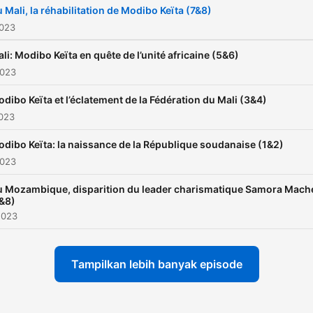
 Mali, la réhabilitation de Modibo Keïta (7&8)
semaine sur deux ; et à 2
2023
TU vers toutes cibles.
À pa
du 4 novembre 2023,
li: Modibo Keïta en quête de l’unité africaine (5&6)
l'émission sera remplacée
2023
provisoirement par des
dibo Keïta et l’éclatement de la Fédération du Mali (3&4)
diffusions de podcasts.
2023
dibo Keïta: la naissance de la République soudanaise (1&2)
2023
 Mozambique, disparition du leader charismatique Samora Mach
&8)
2023
Tampilkan lebih banyak episode