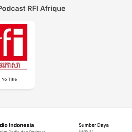
Podcast RFI Afrique
No Title
dio Indonesia
Sumber Daya
Penyiar
siun Radio dan Podcast