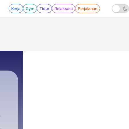
Kerja
Gym
Tidur
Relaksasi
Perjalanan
s