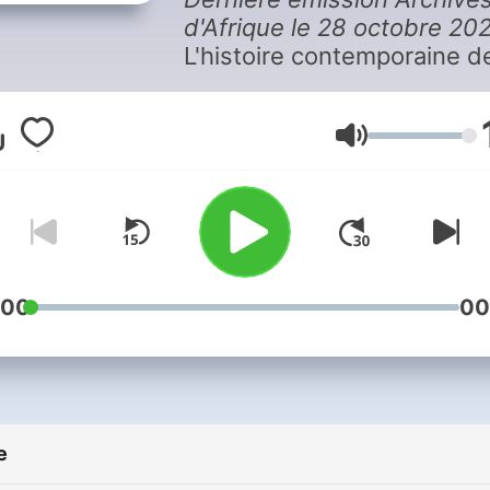
d'Afrique le 28 octobre 20
L'histoire contemporaine d
l'Afrique à travers ses gra
hommes. Illustrée d'archiv
sonores et de témoignage
Volume
des acteurs encore vivants
Nul n'a le droit d'effacer u
page de l'histoire d'un peup
car un peuple sans histoire
un monde sans âme. Une
:00
00
émission présentée par Ala
Foka. Journaliste coordinat
d’émission : Delphine Mich
Réalisateur : Olivier Raoul. 
Diffusions le samedi vers
toutes cibles * (+ Afrique*
e
FM Paris*, à 08h10 TU) * =