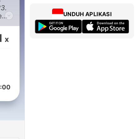
23.
UNDUH APLIKASI
e
nds
es
1
x
s
.
ne
le,
 est
:00
in
rice
aud.
***
 +
 une