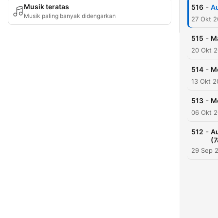
-
Musik teratas
516
Au
Musik paling banyak didengarkan
27 Okt 
-
515
Ma
20 Okt 
-
514
Mo
13 Okt 
-
513
Mo
06 Okt 
-
512
Au
(7
29 Sep 