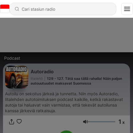
Podcast
Autoradio
Iltalehti
|
129 - 127. Tätä saa tällä rahalla! Näin paljon
autouutuudet maksavat Suomessa
Autoilu on sekoitus järkeä ja tunnetta. Niin myös Autoradio,
Iltalehden autotoimituksen podcast kaikille, ketkä rakastavat
autoja tai haluavat vain varmistaa, että tekevät autoilunsa
kanssa järkeviä ratkaisuja.
1
x
Volume