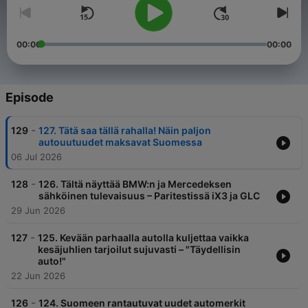
00:00
00:00
Episode
-
129
127. Tätä saa tällä rahalla! Näin paljon
autouutuudet maksavat Suomessa
06 Jul 2026
-
128
126. Tältä näyttää BMW:n ja Mercedeksen
sähköinen tulevaisuus – Paritestissä iX3 ja GLC
29 Jun 2026
-
127
125. Kevään parhaalla autolla kuljettaa vaikka
kesäjuhlien tarjoilut sujuvasti – "Täydellisin
auto!"
22 Jun 2026
-
126
124. Suomeen rantautuvat uudet automerkit