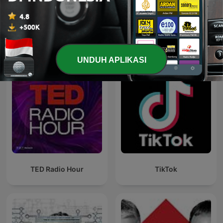
AUTO RADIO - MOTO
Radio@Radio
RADIO
Podcast Teknologi internasional
UNDUH APLIKASI
TED Radio Hour
TikTok