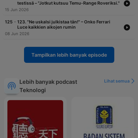
testissä – "Jotkut kutsuu Temu-Range Roveriksi."
15 Jun 2026
-
125
123. "Ne uskalsi julkistaa tän!" – Onko Ferrari
Luce kaikkien aikojen rumin
08 Jun 2026
Tampilkan lebih banyak episode
Lihat semua
Lebih banyak podcast
Teknologi