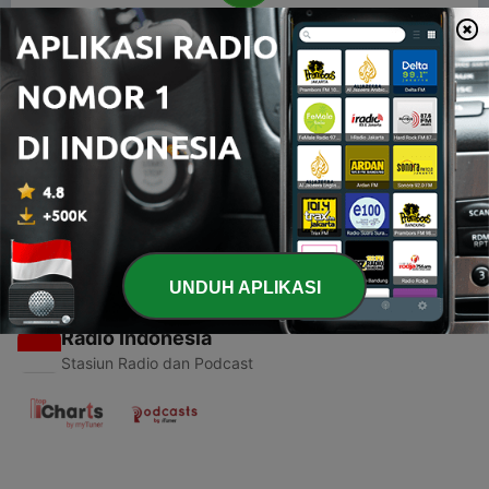
00:00
00:00
Episode
-
1
Bercerita tentang kereta api
17 Jan 2021
UNDUH APLIKASI
Radio Indonesia
Stasiun Radio dan Podcast