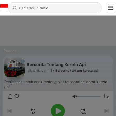
Podcast
Bercerita Tentang Kereta Api
lailatul fitriyah
|
1 - Bercerita tentang kereta api
Penjelasan untuk anak tentang alat transportasi darat kereta
api
1
x
Volume