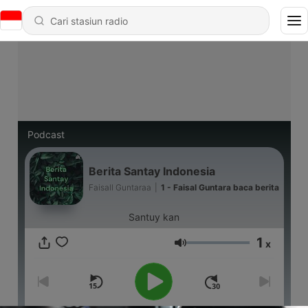
Podcast
Berita Santay Indonesia
Faisall Guntaraa
|
1 - Faisal Guntara baca berita
Santuy kan
1
x
Volume