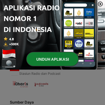
00:00
00:00
Episode
-
1
Faisal Guntara baca berita
15 Mar 2021
UNDUH APLIKASI
Radio Indonesia
Stasiun Radio dan Podcast
Sumber Daya