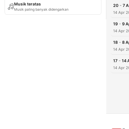
Musik teratas
-
20
7 A
Musik paling banyak didengarkan
14 Apr 2
-
19
9 A
14 Apr 2
-
18
8 A
14 Apr 2
-
17
14 
14 Apr 2