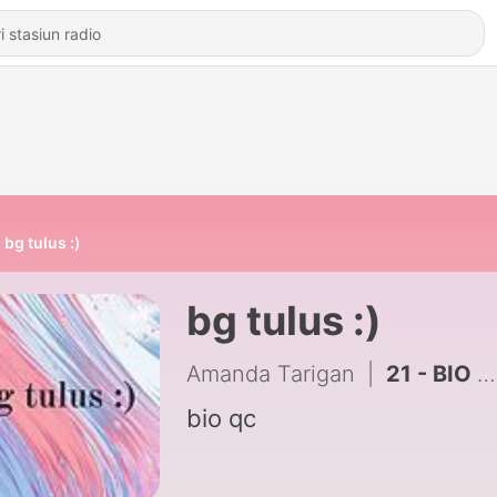
bg tulus :)
bg tulus :)
Amanda Tarigan
|
21 - BIO SIMAK UI 1-15
bio qc