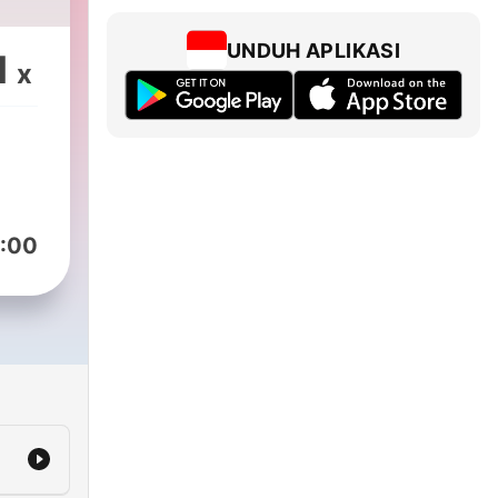
UNDUH APLIKASI
1
x
:00