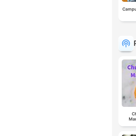
Campu
C
Man