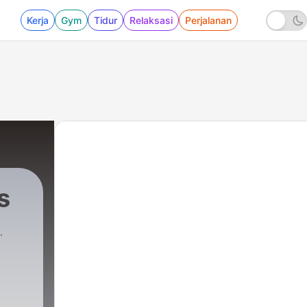
Kerja
Gym
Tidur
Relaksasi
Perjalanan
s