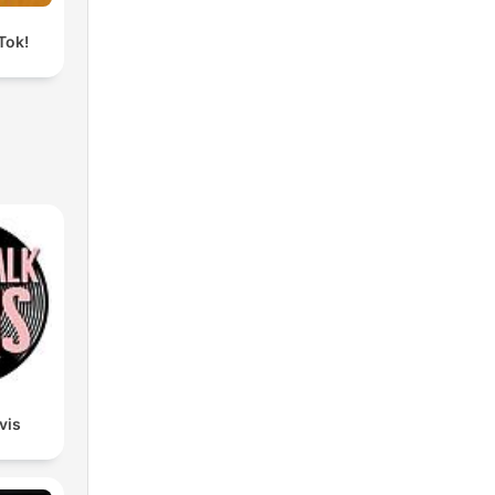
Tok!
lvis