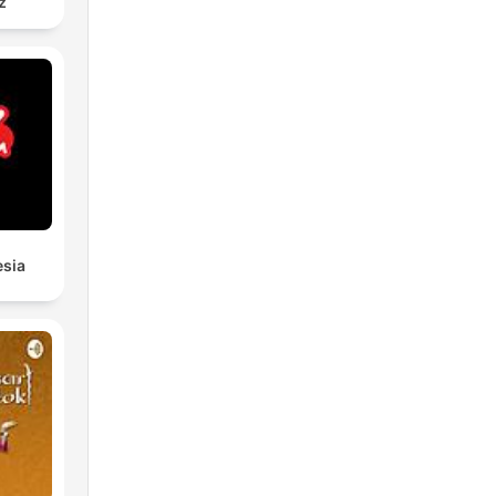
z
esia