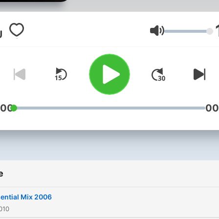
Volume
:00
00
e
ential Mix 2006
010