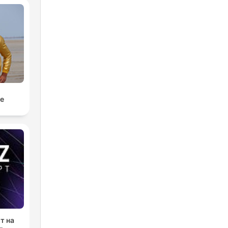
e
т на