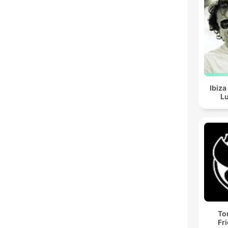
Ibiza
Lu
To
Fr