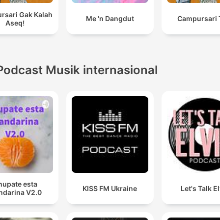
rsari Gak Kalah
Me 'n Dangdut
Campursari 
Aseq!
Podcast Musik internasional
hupate esta
KISS FM Ukraine
Let's Talk E
darina V2.0