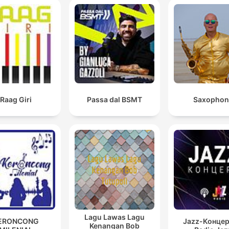
Raag Giri
Passa dal BSMT
Saxophon
Lagu Lawas Lagu
ERONCONG
Jazz-Концер
Kenangan Bob