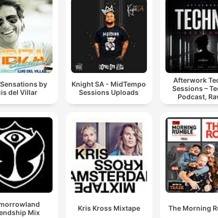
Afterwork T
 Sensations by
Knight SA - MidTempo
Sessions – T
is del Villar
Sessions Uploads
Podcast, Ra
Hypnotic Te
Mixes
morrowland
Kris Kross Mixtape
The Morning 
iendship Mix