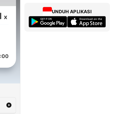
UNDUH APLIKASI
1
x
:00