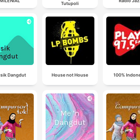
MILENIAL
Radio Jaz
Tutupoli
sik Dangdut
House not House
100% Indon