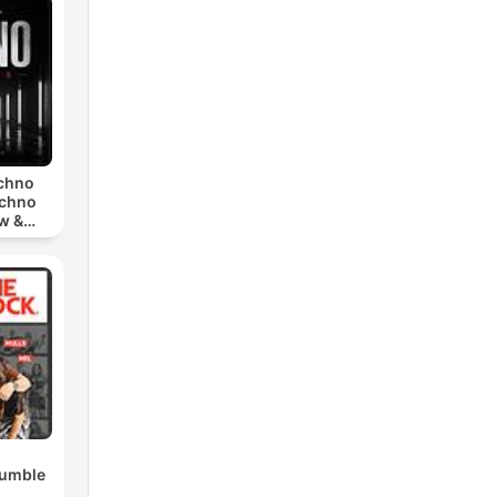
echno
echno
w &
chno
Rumble