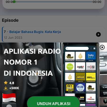
00:00
00:00
Episode
-
7
Belajar Bahasa Bugis: Kata Kerja
12 Jun 2023
-
6
Belajar Bahasa Bugis: Waktu
30 Mei 2023
-
5
Belajar Bahasa Bugis: Makanan
26 Mei 2023
-
4
Belajar Bahasa Bugis: Bagian-Bagian
Rumah/Bangunan dan Perabot
23 Mei 2023
-
3
Belajar Bahasa Bugis: Hewan/Binatang dan
Serangga
UNDUH APLIKASI
15 Mei 2023