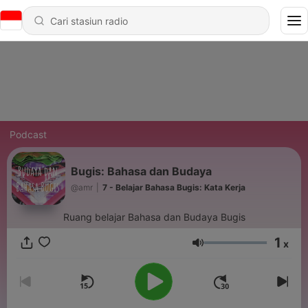
Podcast
Bugis: Bahasa dan Budaya
@amr
|
7 - Belajar Bahasa Bugis: Kata Kerja
Ruang belajar Bahasa dan Budaya Bugis
1
x
Volume